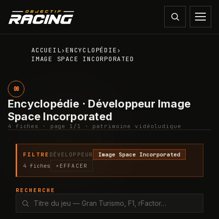
ACCUEIL
ENCYCLOPÉDIE
›
›
IMAGE SPACE INCORPORATED
06
Encyclopédie · Développeur Image
Space Incorporated
4
fiche
s
· page
1
/
1
· patrimoine vidéoludique
FILTRE
DÉVELOPPEUR
Image Space Incorporated
4
fiche
s
×
EFFACER
RECHERCHE