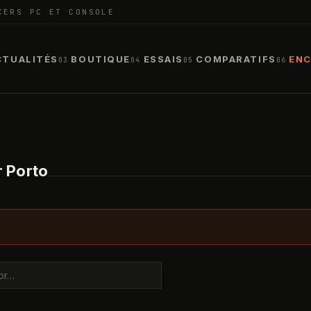
CERS PC ET CONSOLE
CTUALITÉS
BOUTIQUE
ESSAIS
COMPARATIFS
ENC
03
04
05
06
r Porto