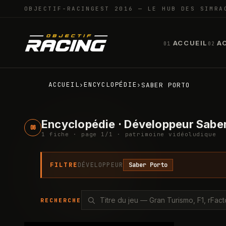
OBJECTIF-RACING
EST 2016 — LE HUB DES SIMRA
ACCUEIL
A
01
02
ACCUEIL
ENCYCLOPÉDIE
›
›
SABER PORTO
Encyclopédie · Développeur Sabe
06
1
fiche
· page
1
/
1
· patrimoine vidéoludique
FILTRE
DÉVELOPPEUR
Saber Porto
RECHERCHE