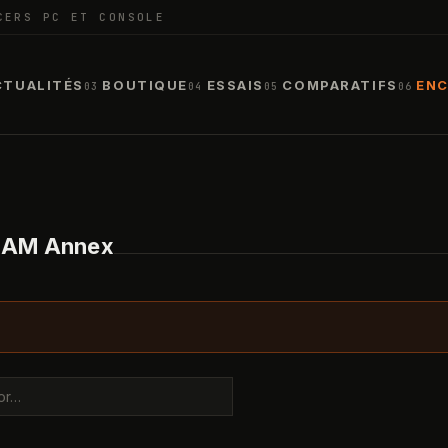
CERS PC ET CONSOLE
CTUALITÉS
BOUTIQUE
ESSAIS
COMPARATIFS
ENC
03
04
05
06
a AM Annex