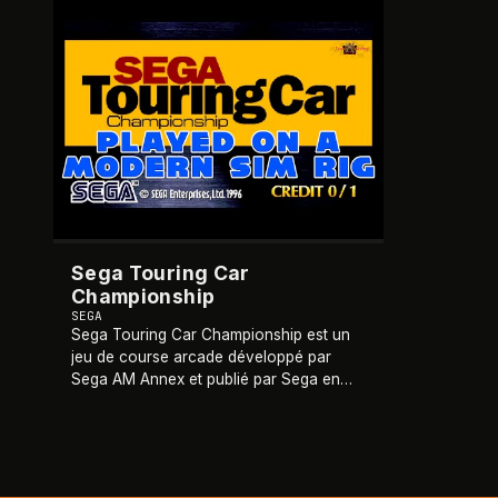
1996
Sega Touring Car
Championship
SEGA
Sega Touring Car Championship est un
jeu de course arcade développé par
Sega AM Annex et publié par Sega en
1996. Fonctionnant sur le système Sega
Model 2B, il propose des voitures de
tourisme inspiré
…