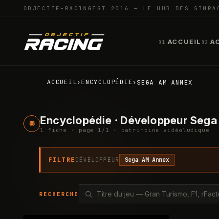
OBJECTIF-RACING
EST 2016 — LE HUB DES SIMRA
ACCUEIL
A
01
02
ACCUEIL
ENCYCLOPÉDIE
›
›
SEGA AM ANNEX
Encyclopédie · Développeur Seg
06
1
fiche
· page
1
/
1
· patrimoine vidéoludique
FILTRE
DÉVELOPPEUR
Sega AM Annex
RECHERCHE