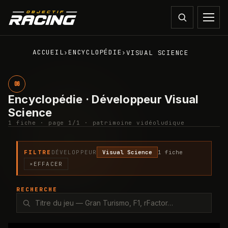
ACCUEIL
ENCYCLOPÉDIE
›
›
VISUAL SCIENCE
06
Encyclopédie · Développeur Visual
Science
1
fiche
· page
1
/
1
· patrimoine vidéoludique
FILTRE
DÉVELOPPEUR
Visual Science
1
fiche
×
EFFACER
RECHERCHE