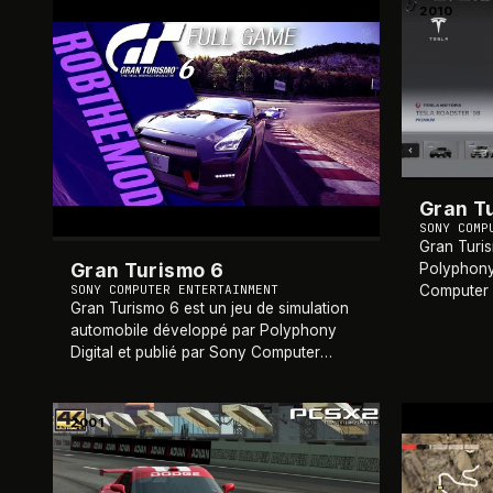
2013
2010
Gran T
SONY COMP
Gran Turi
Gran Turismo 6
Polyphony 
SONY COMPUTER ENTERTAINMENT
Computer E
Gran Turismo 6 est un jeu de simulation
cinquième 
automobile développé par Polyphony
emblémati
Digital et publié par Sony Computer
expérienc
Entertainment sur PlayStation 3 en
décembre 2013. Sixième opus principal
de la série Gran
…
2001
2001