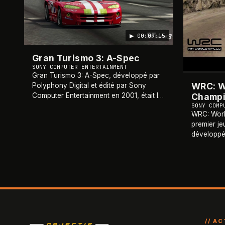
▶
00:09:15
Gran Turismo 3: A-Spec
SONY COMPUTER ENTERTAINMENT
Gran Turismo 3: A-Spec, développé par
WRC: W
Polyphony Digital et édité par Sony
Champi
Computer Entertainment en 2001, était le
troisième opus de la célèbre série de
SONY COMP
WRC: Worl
simulations de course Gran Turismo.
premier je
Exclusiveme
…
développé 
publié pa
sur PlaySt
2001 en E
// A