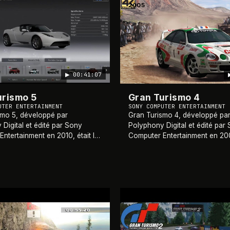
2005
▶
00:41:07
urismo 5
Gran Turismo 4
UTER ENTERTAINMENT
SONY COMPUTER ENTERTAINMENT
smo 5, développé par
Gran Turismo 4, développé pa
Digital et édité par Sony
Polyphony Digital et édité par
ntertainment en 2010, était la
Computer Entertainment en 2005
itération de la série
quatrième opus de la célèbre s
que Gran Turismo, offrant une
Turismo, offrant une expérien
e de course r
…
course réaliste et
…
1999