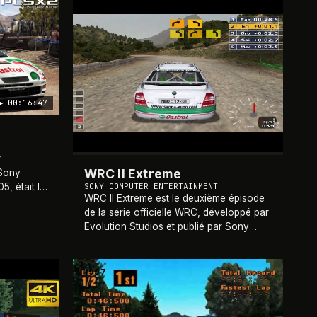
2002
▶
00:16:47
r
WRC II Extreme
 Sony
SONY COMPUTER ENTERTAINMENT
, était le
WRC II Extreme est le deuxième épisode
érie Gran
de la série officielle WRC, développé par
ce de
Evolution Studios et publié par Sony
Computer Entertainment sur PlayStation
2. Sorti le 27 novembre 2002 en Europe
et l
…
1997