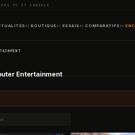
CERS PC ET CONSOLE
CTUALITÉS
BOUTIQUE
ESSAIS
COMPARATIFS
ENC
03
04
05
06
TAINMENT
puter Entertainment