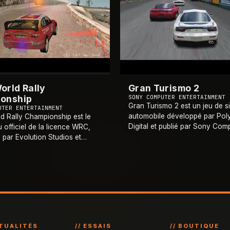
orld Rally
Gran Turismo 2
onship
SONY COMPUTER ENTERTAINMENT
Gran Turismo 2 est un jeu de s
UTER ENTERTAINMENT
automobile développé par Po
d Rally Championship est le
Digital et publié par Sony Com
u officiel de la licence WRC,
Entertainment sur PlayStation 
par Evolution Studios et
décembre 1999. Deuxième opu
r Sony Computer Entertainment
série Gran Turismo et
…
ation 2. Sorti le 30 novembre
…
CTUALITÉS
// ESSAIS
// BOUTIQUE