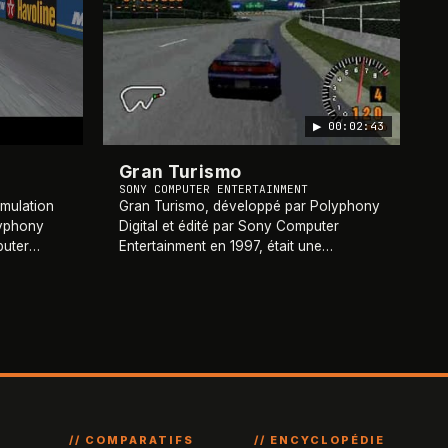
▶
00:02:43
Gran Turismo
SONY COMPUTER ENTERTAINMENT
imulation
Gran Turismo, développé par Polyphony
lyphony
Digital et édité par Sony Computer
puter
Entertainment en 1997, était une
en
simulation de course automobile
s de la
révolutionnaire qui a redéfini le genre.
Exclusivement disponi
…
// COMPARATIFS
// ENCYCLOPÉDIE