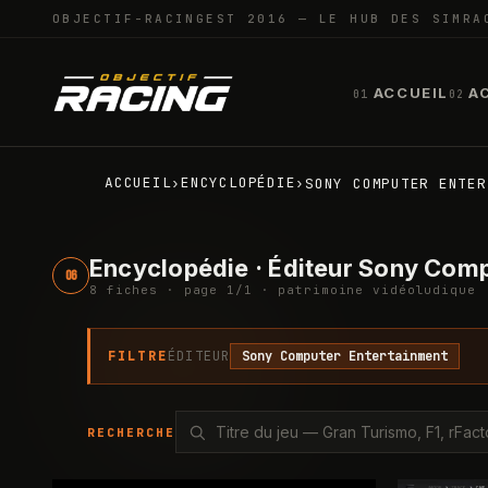
OBJECTIF-RACING
EST 2016 — LE HUB DES SIMRA
ACCUEIL
A
01
02
ACCUEIL
ENCYCLOPÉDIE
›
›
SONY COMPUTER ENTER
Encyclopédie · Éditeur Sony Com
06
8
fiche
s
· page
1
/
1
· patrimoine vidéoludique
FILTRE
ÉDITEUR
Sony Computer Entertainment
RECHERCHE