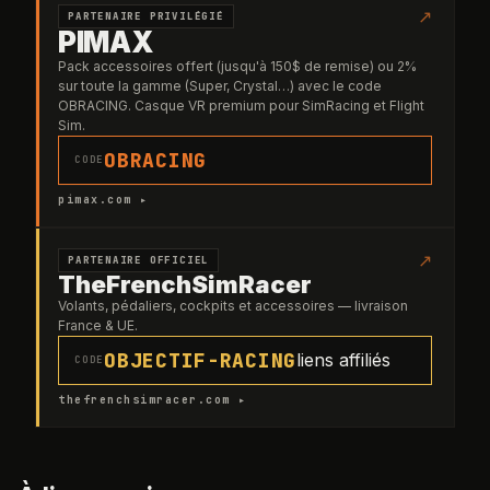
↗
PARTENAIRE PRIVILÉGIÉ
PIMAX
Pack accessoires offert (jusqu'à 150$ de remise) ou 2%
sur toute la gamme (Super, Crystal…) avec le code
OBRACING. Casque VR premium pour SimRacing et Flight
Sim.
OBRACING
CODE
pimax.com ▸
↗
PARTENAIRE OFFICIEL
TheFrenchSimRacer
Volants, pédaliers, cockpits et accessoires — livraison
France & UE.
OBJECTIF-RACING
liens affiliés
CODE
thefrenchsimracer.com ▸