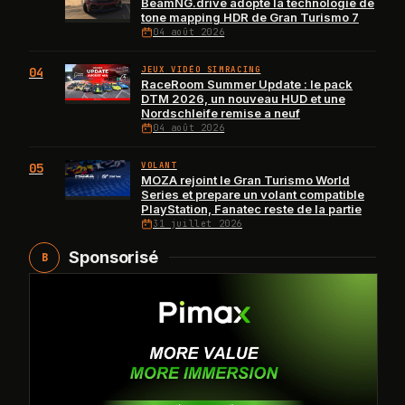
BeamNG.drive adopte la technologie de
tone mapping HDR de Gran Turismo 7
04 août 2026
04
JEUX VIDÉO SIMRACING
RaceRoom Summer Update : le pack
DTM 2026, un nouveau HUD et une
Nordschleife remise a neuf
04 août 2026
05
VOLANT
MOZA rejoint le Gran Turismo World
Series et prepare un volant compatible
PlayStation, Fanatec reste de la partie
31 juillet 2026
Sponsorisé
B