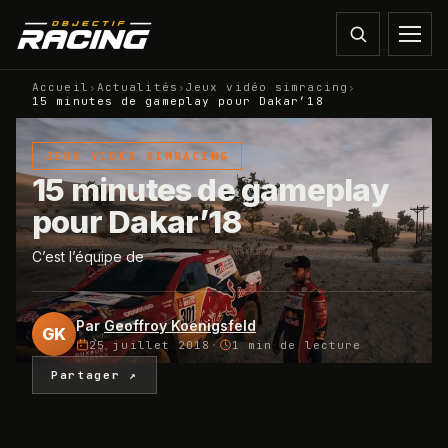
Accueil
›
Actualités
›
Jeux vidéo simracing
›
15 minutes de gameplay pour Dakar’18
JEUX VIDÉO SIMRACING
15 minutes de gameplay
pour Dakar’18
C’est l’équipe de
Par
Geoffroy Koenigsfeld
GK
25 juillet 2018
·
1 min
de lecture
Partager ↗