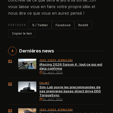
vous laisse vous en faire votre propre idée et
nous dire ce que vous en aurez pensé !
PARTAGER
𝕏 / Twitter
Facebook
Reddit
Copier le lien
Dernières news
A
01
JEUX VIDÉO SIMRACING
iRacing 2026 Saison 4 : tout ce qui est
deja confirme
05 août 2026
02
VOLANT
Sim-Lab ouvre les precommandes de
ses premieres bases direct drive DDS
TorqueSync
04 août 2026
03
JEUX VIDÉO SIMRACING