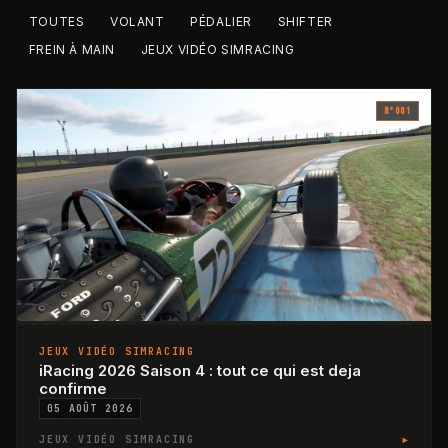
TOUTES
VOLANT
PÉDALIER
SHIFTER
FREIN À MAIN
JEUX VIDÉO SIMRACING
N°
001
JEUX VIDÉO SIMRACING
iRacing 2026 Saison 4 : tout ce qui est deja
confirme
05 AOÛT 2026
▸
JEUX VIDÉO SIMRACING