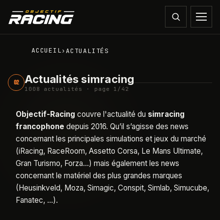
ACCUEIL
›
ACTUALITÉS
Actualités simracing
02
1008
actualité
s
·
page 1/42
Objectif-Racing
couvre l'actualité du
simracing
francophone
depuis 2016. Qu’il s’agisse des news
concernant les principales simulations et jeux du marché
(iRacing, RaceRoom, Assetto Corsa, Le Mans Ultimate,
Gran Turismo, Forza…) mais également les news
concernant le matériel des plus grandes marques
(Heusinkveld, Moza, Simagic, Conspit, Simlab, Simucube,
Fanatec, …).