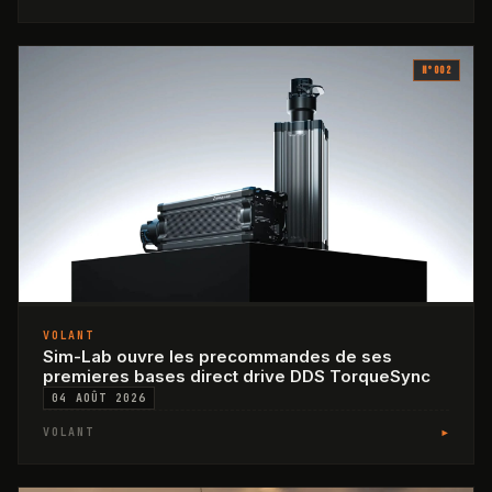
N°
002
VOLANT
Sim-Lab ouvre les precommandes de ses
premieres bases direct drive DDS TorqueSync
04 AOÛT 2026
▸
VOLANT