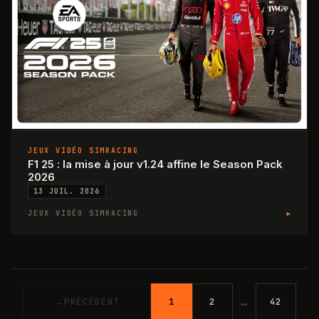
JEUX VIDÉO SIMRACING
F1 25 : la mise à jour v1.24 affine le Season Pack
2026
13 JUIL. 2026
▸
JEUX VIDÉO SIMRACING
…
←
PRÉCÉDENT
1
2
42