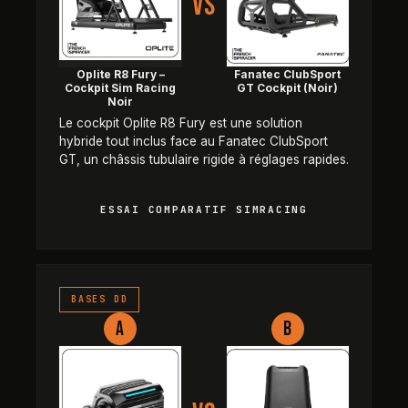
VS
Oplite R8 Fury –
Fanatec ClubSport
Cockpit Sim Racing
GT Cockpit (Noir)
Noir
Le cockpit Oplite R8 Fury est une solution
hybride tout inclus face au Fanatec ClubSport
GT, un châssis tubulaire rigide à réglages rapides.
ESSAI COMPARATIF SIMRACING
MOZA R25 Ultra – Base Direct D
BASES DD
A
B