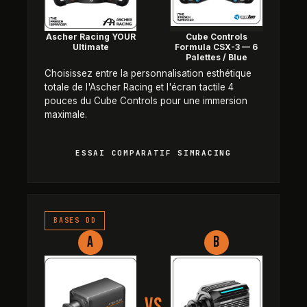
Ascher Racing YOUR
Cube Controls
Ultimate
Formula CSX-3 — 6
Palettes / Blue
Choisissez entre la personnalisation esthétique
totale de l'Ascher Racing et l'écran tactile 4
pouces du Cube Controls pour une immersion
maximale.
ESSAI COMPARATIF SIMRACING
Simucube 3 Pro — Avec Link vs 
BASES DD
A
B
VS