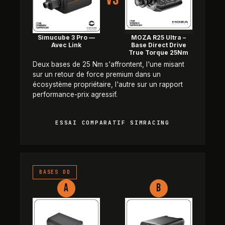
Simucube 3 Pro —
MOZA R25 Ultra –
Avec Link
Base Direct Drive
True Torque 25Nm
Deux bases de 25 Nm s'affrontent, l'une misant
sur un retour de force premium dans un
écosystème propriétaire, l'autre sur un rapport
performance-prix agressif.
ESSAI COMPARATIF SIMRACING
VNM Direct Drive Élite (18 Nm) 
BASES DD
A
B