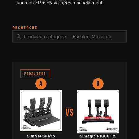
sources FR + EN validées manuellement.
RECHERCHE
SimNet SP Pro Loadcell 3 Peda
PÉDALIERS
A
B
VS
SimNet SP Pro
Simagic P1000-RS