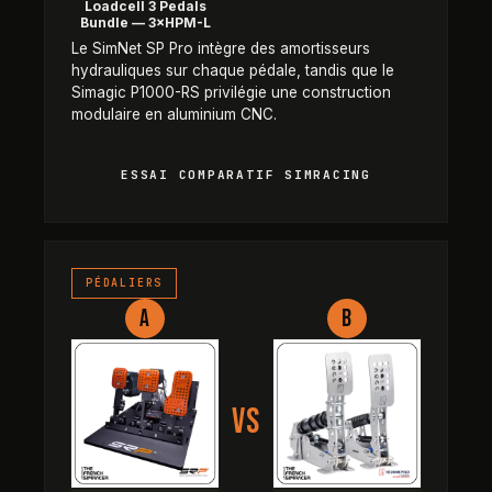
Loadcell 3 Pedals
Bundle — 3×HPM-L
Le SimNet SP Pro intègre des amortisseurs
hydrauliques sur chaque pédale, tandis que le
Simagic P1000-RS privilégie une construction
modulaire en aluminium CNC.
ESSAI COMPARATIF SIMRACING
SimRacing-Pro GT-R Pedals V5 — 
PÉDALIERS
A
B
VS