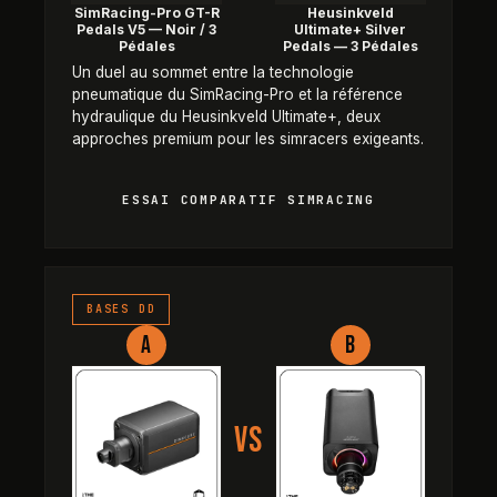
SimRacing-Pro GT-R
Heusinkveld
Pedals V5 — Noir / 3
Ultimate+ Silver
Pédales
Pedals — 3 Pédales
Un duel au sommet entre la technologie
pneumatique du SimRacing-Pro et la référence
hydraulique du Heusinkveld Ultimate+, deux
approches premium pour les simracers exigeants.
ESSAI COMPARATIF SIMRACING
Simucube 3 Pro — Avec Link vs 
BASES DD
A
B
VS