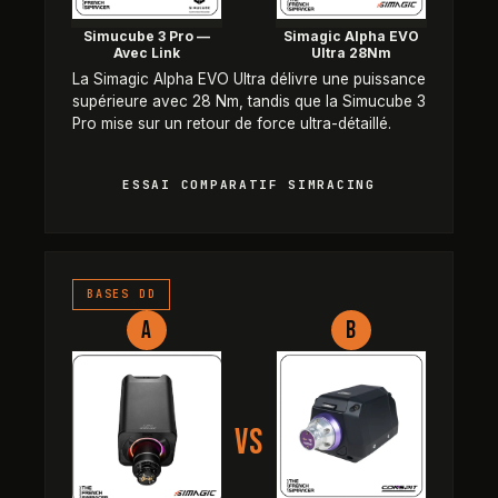
Simucube 3 Pro —
Simagic Alpha EVO
Avec Link
Ultra 28Nm
La Simagic Alpha EVO Ultra délivre une puissance
supérieure avec 28 Nm, tandis que la Simucube 3
Pro mise sur un retour de force ultra-détaillé.
ESSAI COMPARATIF SIMRACING
Simagic Alpha EVO Ultra 28Nm vs
BASES DD
A
B
VS