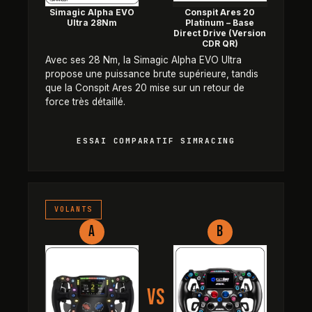
Simagic Alpha EVO
Conspit Ares 20
Ultra 28Nm
Platinum – Base
Direct Drive (Version
CDR QR)
Avec ses 28 Nm, la Simagic Alpha EVO Ultra
propose une puissance brute supérieure, tandis
que la Conspit Ares 20 mise sur un retour de
force très détaillé.
ESSAI COMPARATIF SIMRACING
Ascher Racing YOUR Ultimate vs 
VOLANTS
A
B
VS