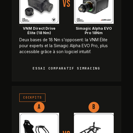
VS
VNM Direct Drive
Simagic Alpha EVO
Élite (18 Nm)
Pro 18Nm
Deux bases de 18 Nm s'opposent: la VNM Élite
pour experts et la Simagic Alpha EVO Pro, plus
accessible grâce à son logiciel intuitif.
ESSAI COMPARATIF SIMRACING
Oplite R8 Fury – Cockpit Sim Rac
COCKPITS
A
B