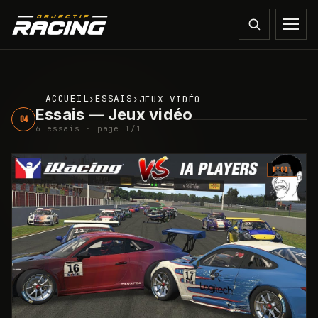
ACCUEIL
ESSAIS
›
›
JEUX VIDÉO
Essais —
Jeux vidéo
04
6 essais · page 1/1
N°
001