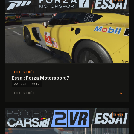
N°
005
JEUX VIDÉO
Essai: Forza Motorsport 7
22 OCT. 2017
▸
JEUX VIDÉO
N°
006