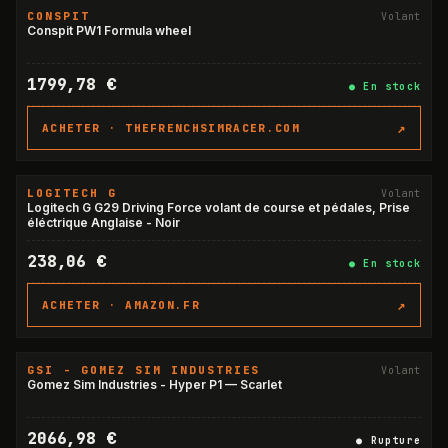
CONSPIT
Volant
Conspit PW1 Formula wheel
1799,78 €
●
En stock
↗
ACHETER ·
THEFRENCHSIMRACER.COM
LOGITECH G
Volant
Logitech G G29 Driving Force volant de course et pédales, Prise
éléctrique Anglaise - Noir
238,06 €
●
En stock
↗
ACHETER ·
AMAZON.FR
GSI - GOMEZ SIM INDUSTRIES
Volant
RUPTURE
Gomez Sim Industries - Hyper P1 — Scarlet
2066,98 €
●
Rupture