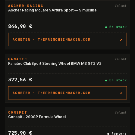
ASCHER-RACING
Volant
Ascher Racing McLaren Artura Sport — Simucube
846,90 €
●
En stock
↗
ACHETER ·
THEFRENCHSIMRACER.COM
FANATEC
Volant
Fanatec ClubSport Steering Wheel BMW M3 GT2 V2
322,56 €
●
En stock
↗
ACHETER ·
THEFRENCHSIMRACER.COM
CONSPIT
Volant
RUPTURE
Conspit - 290GP Formula Wheel
725,90 €
●
Rupture