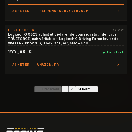
↗
ACHETER ·
THEFRENCHSIMRACER.COM
LOGITECH G
Volant
Logitech G G923 volant et pédalier de course, retour de force
TRUEFORCE, cuir véritable + Logitech G Driving Force levier de
vitesse - Xbox X|S, Xbox One, PC, Mac - Noir
277,48 €
●
En stock
↗
ACHETER ·
AMAZON.FR
← Précédent
1
2
Suivant →