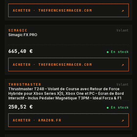
↗
ACHETER ·
THEFRENCHSIMRACER.COM
SIMAGIC
Volant
Simagic FX PRO
665,40 €
●
En stock
↗
ACHETER ·
THEFRENCHSIMRACER.COM
THRUSTMASTER
Volant
Thrustmaster T248 – Volant de Course avec Retour de Force
Hybride pour Xbox Series X|S, Xbox One et PC – Écran de Bord
Interactif – Inclus Pédalier Magnétique T3PM – Idéal Forza & F1
250,52 €
●
En stock
↗
ACHETER ·
AMAZON.FR