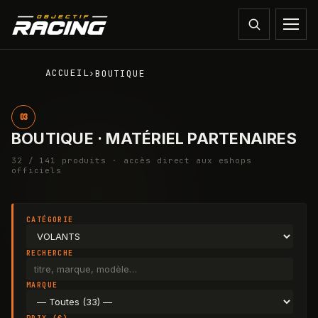
ACCUEIL
›
BOUTIQUE
03
BOUTIQUE · MATÉRIEL PARTENAIRES
32
/ 141
produit
s
· accès direct aux eshops
officiels
CATÉGORIE
RECHERCHE
MARQUE