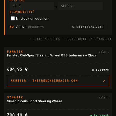
PRIX (€)
→
DISPONIBILITÉ
En stock uniquement
32
/
141
↻ RÉINITIALISER
produits
⚡ LIENS AFFILIÉS · SOUTIENNENT LA RÉDACTION
FANATEC
Volant
RUPTURE
Fanatec ClubSport Steering Wheel GT3 Endurance – Xbox
604,95 €
●
Rupture
↗
ACHETER ·
THEFRENCHSIMRACER.COM
SIMAGIC
Volant
Simagic Zeus Sport Steering Wheel
398,19 €
●
En stock