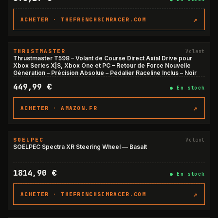
↗
ACHETER ·
THEFRENCHSIMRACER.COM
THRUSTMASTER
Volant
Thrustmaster T598 – Volant de Course Direct Axial Drive pour
Xbox Series X|S, Xbox One et PC – Retour de Force Nouvelle
Génération – Précision Absolue – Pédalier Raceline Inclus – Noir
449,99 €
●
En stock
↗
ACHETER ·
AMAZON.FR
SOELPEC
Volant
SOELPEC Spectra XR Steering Wheel — Basalt
1814,90 €
●
En stock
↗
ACHETER ·
THEFRENCHSIMRACER.COM