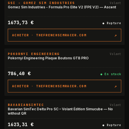
GSI - GOMEZ SIM INDUSTRIES
Volant
RUPTURE
Gomez Sim Industries - Formula Pro Elite V2 (FPE V2) — Ascent
1673,73 €
●
Rupture
↗
ACHETER ·
THEFRENCHSIMRACER.COM
POKORNYI ENGINEERING
Volant
Pokornyi Engineering Plaque Boutons GTB PRO
786,40 €
●
En stock
↗
ACHETER ·
THEFRENCHSIMRACER.COM
BAVARIANSIMTEC
Volant
RUPTURE
Bavarian SimTec Delta Pro SC – Volant Édition Simucube — No
without QR
1623,31 €
●
Rupture