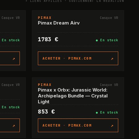
⚡ LIENS AFFILIÉS · SOUTIENNENT LA RÉDACTION
PIMAX
Casque VR
Casque VR
Pimax Dream Airv
1783 €
●
En stock
●
En stock
↗
↗
ACHETER ·
PIMAX.COM
PIMAX
Casque VR
Casque VR
Pimax x Orbx: Jurassic World:
Archipelago Bundle — Crystal
Light
●
En stock
853 €
●
En stock
↗
↗
ACHETER ·
PIMAX.COM