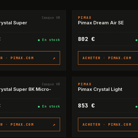
PIMAX
Casque VR
-11%
ystal Super
Pimax Dream Air SE
€
802 €
●
En stock
↗
ER ·
PIMAX.COM
ACHETER ·
PIMAX.COM
PIMAX
Casque VR
ystal Super 8K Micro-
Pimax Crystal Light
€
853 €
●
En stock
↗
ER ·
PIMAX.COM
ACHETER ·
PIMAX.COM