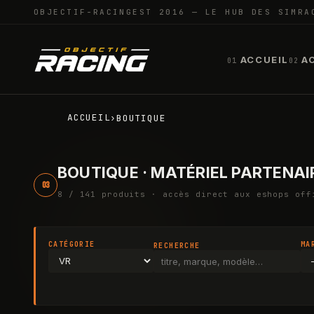
OBJECTIF-RACING
EST 2016 — LE HUB DES SIMRA
ACCUEIL
A
01
02
ACCUEIL
›
BOUTIQUE
BOUTIQUE · MATÉRIEL PARTENAI
03
8
/ 141
produit
s
· accès direct aux eshops off
CATÉGORIE
MA
RECHERCHE