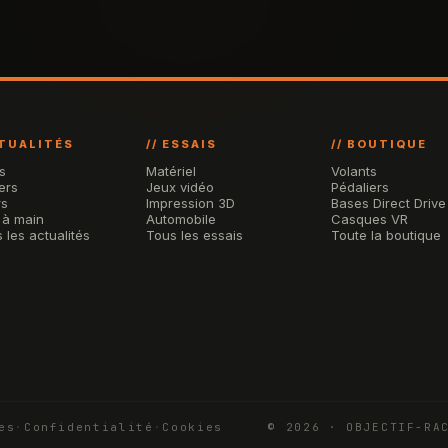
CTUALITÉS
// ESSAIS
// BOUTIQUE
s
Matériel
Volants
ers
Jeux vidéo
Pédaliers
rs
Impression 3D
Bases Direct Drive
 à main
Automobile
Casques VR
 les actualités
Tous les essais
Toute la boutique
es
·
Confidentialité
·
Cookies
© 2026 · OBJECTIF-RA