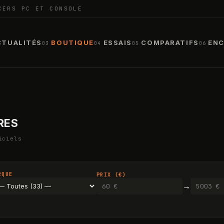
CERS PC ET CONSOLE
CTUALITÉS
BOUTIQUE
ESSAIS
COMPARATIFS
ENC
03
04
05
06
RES
iciels
RQUE
PRIX (€)
→