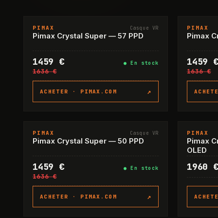
PIMAX
PIMAX
Casque VR
-11%
Pimax Crystal Super — 57 PPD
Pimax Cr
1459 €
1459 
●
En stock
1636 €
1636 €
↗
ACHETER ·
PIMAX.COM
ACHET
PIMAX
PIMAX
Casque VR
-11%
Pimax Crystal Super — 50 PPD
Pimax Cr
OLED
1459 €
1960 
●
En stock
1636 €
↗
ACHETER ·
PIMAX.COM
ACHET