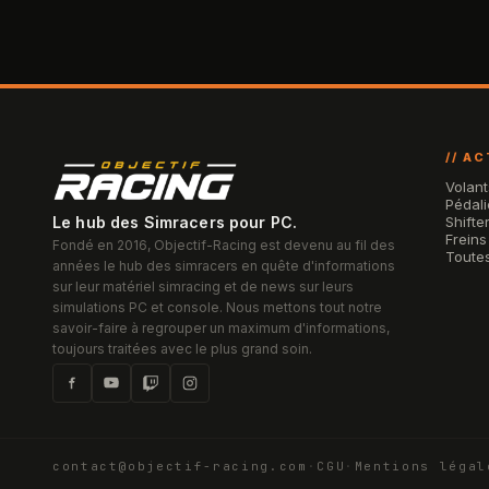
// A
Volant
Pédali
Le hub des Simracers pour PC.
Shifte
Freins
Fondé en 2016, Objectif-Racing est devenu au fil des
Toutes
années le hub des simracers en quête d'informations
sur leur matériel simracing et de news sur leurs
simulations PC et console. Nous mettons tout notre
savoir-faire à regrouper un maximum d'informations,
toujours traitées avec le plus grand soin.
contact@objectif-racing.com
·
CGU
·
Mentions légal