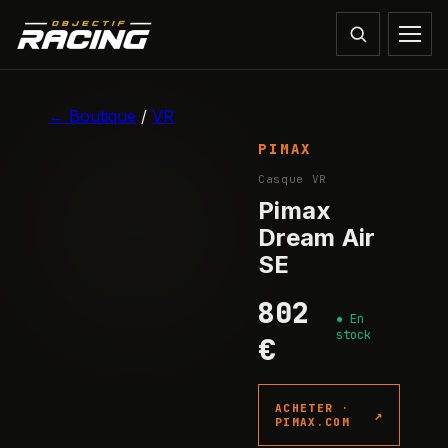
1
/
3
← Boutique
/
VR
PIMAX
Casque VR
Pimax
Dream Air
SE
802
●
En
stock
€
ACHETER ·
↗
PIMAX.COM