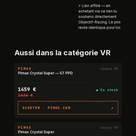
⚡ Lien affilié — en
achetant via ce lien tu
soutiens directement
Objectif-Racing. Le prix
reste identique pour toi.
Aussi dans la catégorie
VR
PIMAX
Casque VR
-11%
Pimax Crystal Super — 57 PPD
1459 €
●
En stock
1636 €
↗
ACHETER ·
PIMAX.COM
PIMAX
Casque VR
-11%
Pimax Crystal Super