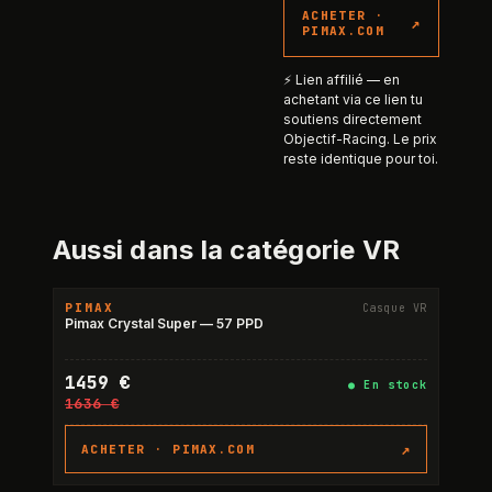
ACHETER ·
↗
PIMAX.COM
⚡ Lien affilié — en
achetant via ce lien tu
soutiens directement
Objectif-Racing. Le prix
reste identique pour toi.
Aussi dans la catégorie
VR
PIMAX
Casque VR
-11%
Pimax Crystal Super — 57 PPD
1459 €
●
En stock
1636 €
↗
ACHETER ·
PIMAX.COM