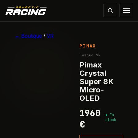
1
/
2
← Boutique
/
VR
PIMAX
Casque VR
Pimax
Crystal
Super 8K
Micro-
OLED
1960
●
En
stock
€