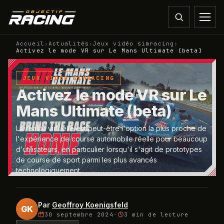
Accueil
›
Actualités
›
Jeux vidéo simracing
›
Activez le mode VR sur Le Mans Ultimate (beta)
JEUX VIDÉO SIMRACING
Activez le mode VR sur Le
Mans Ultimate (beta)
La réalité virtuelle est peut-être l'option la plus proche de
l'expérience de course automobile réelle pour beaucoup
d'utilisateurs, en particulier lorsqu'il s'agit de prototypes
de course de sport parmi les plus avancés
technologiquement.
Par
Geoffroy Koenigsfeld
GK
30 septembre 2024
·
3 min
de lecture