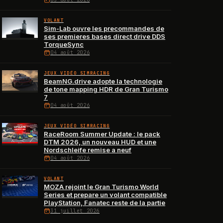
VOLANT
Sim-Lab ouvre les precommandes de
ses premieres bases direct drive DDS
TorqueSync
04 août 2026
JEUX VIDÉO SIMRACING
BeamNG.drive adopte la technologie
de tone mapping HDR de Gran Turismo
7
04 août 2026
JEUX VIDÉO SIMRACING
RaceRoom Summer Update : le pack
DTM 2026, un nouveau HUD et une
Nordschleife remise a neuf
04 août 2026
VOLANT
MOZA rejoint le Gran Turismo World
Series et prepare un volant compatible
PlayStation, Fanatec reste de la partie
31 juillet 2026