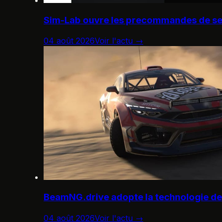
Sim-Lab ouvre les precommandes de se
04 août 2026
Voir l'actu →
BeamNG.drive adopte la technologie d
04 août 2026
Voir l'actu →