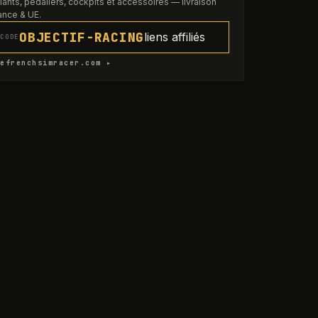
lants, pédaliers, cockpits et accessoires — livraison
ance & UE.
OBJECTIF-RACING
liens affiliés
CODE
efrenchsimracer.com ▸