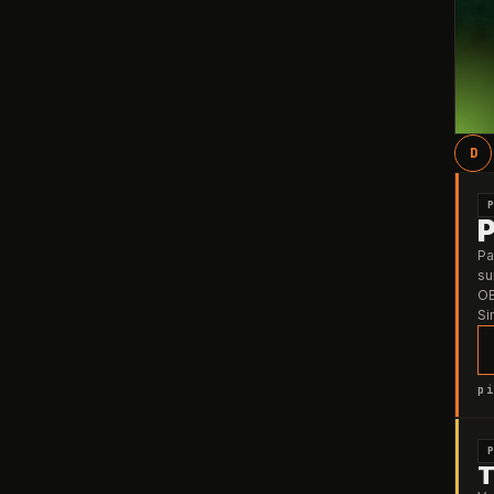
D
Pa
su
OB
Si
pi
T