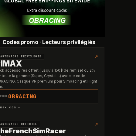
Codes promo · Lecteurs privilégiés
↗
PARTENAIRE PRIVILÉGIÉ
PIMAX
ck accessoires offert (jusqu'à 150$ de remise) ou 2%
r toute la gamme (Super, Crystal…) avec le code
RACING. Casque VR premium pour SimRacing et Flight
m.
OBRACING
CODE
max.com ▸
↗
PARTENAIRE OFFICIEL
heFrenchSimRacer