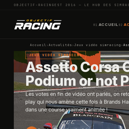
OBJECTIF-RACING
EST 2016 — LE HUB DES SIMRA
ACCUEIL
A
01
02
Accueil
›
Actualités
›
Jeux vidéo simracing
›
As
JEUX VIDÉO SIMRACING
Assetto Corsa 
Podium or not 
Les votes en fin de vidéo ont parlés, on re
play qui nous amène cette fois à Brands H
dans une course vraiment animée !