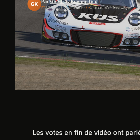
Par
Geoffroy Koenigsfeld
GK
23 juillet 2019
·
1 min
de lecture
Les votes en fin de vidéo ont par