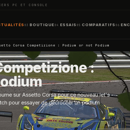
CERS PC ET CONSOLE
CTUALITÉS
BOUTIQUE
ESSAIS
COMPARATIFS
ENC
03
04
05
06
setto Corsa Competizione : Podium or not Podium
Competizione :
Podium
tourne sur Assetto Corsa pour ce nouveau let's
atch pour essayer de décrocher un podium