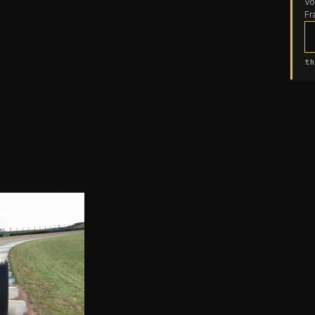
Vo
Fr
th