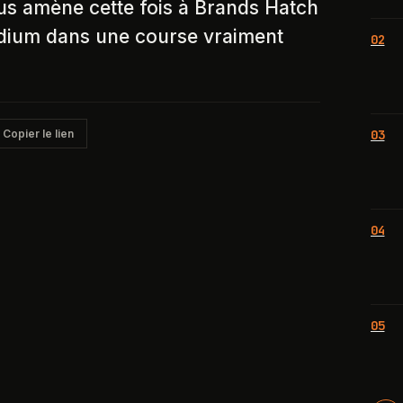
us amène cette fois à Brands Hatch
dium dans une course vraiment
02
Copier le lien
03
04
05