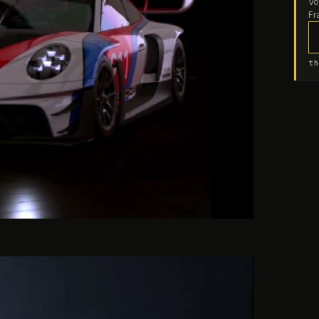
Vo
Fr
th