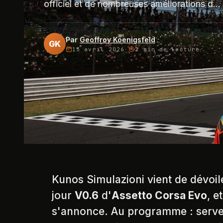
officiel et de nombreuses améliorations d...
Par
Geoffroy Koenigsfeld
GK
13 avril 2026
·
2 min
de lecture
Kunos Simulazioni vient de dévoil
jour
V0.6
d'
Assetto Corsa Evo
, e
s'annonce. Au programme : serveu