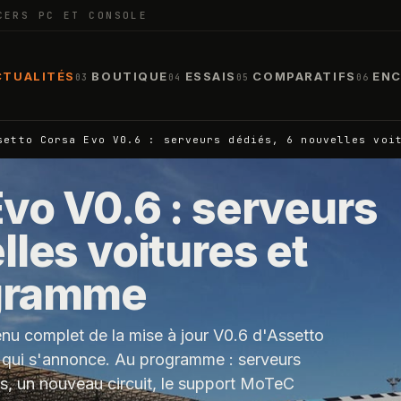
CERS PC ET CONSOLE
CTUALITÉS
BOUTIQUE
ESSAIS
COMPARATIFS
ENC
03
04
05
06
setto Corsa Evo V0.6 : serveurs dédiés, 6 nouvelles voi
vo V0.6 : serveurs
lles voitures et
ogramme
enu complet de la mise à jour V0.6 d'Assetto
e qui s'annonce. Au programme : serveurs
res, un nouveau circuit, le support MoTeC