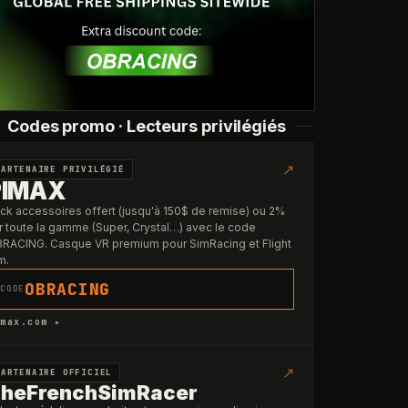
Codes promo · Lecteurs privilégiés
↗
PARTENAIRE PRIVILÉGIÉ
PIMAX
ck accessoires offert (jusqu'à 150$ de remise) ou 2%
r toute la gamme (Super, Crystal…) avec le code
RACING. Casque VR premium pour SimRacing et Flight
m.
OBRACING
CODE
max.com ▸
↗
PARTENAIRE OFFICIEL
heFrenchSimRacer