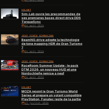
VOLANT
Sim-Lab ouvre les precommandes de
ses premieres bases direct drive DDS
TorqueSync
04 août 2026
JEUX VIDÉO SIMRACING
BeamNG.drive adopte la technologie
de tone mapping HDR de Gran Turismo
7
04 août 2026
JEUX VIDÉO SIMRACING
RaceRoom Summer Update : le pack
DTM 2026, un nouveau HUD et une
Nordschleife remise a neuf
04 août 2026
VOLANT
MOZA rejoint le Gran Turismo World
Series et prepare un volant compatible
PlayStation, Fanatec reste de la partie
31 juillet 2026