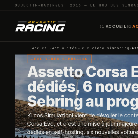
OBJECTIF-RACING
EST 2016 — LE HUB DES SIMRA
ACCUEIL
A
01
02
Accueil
›
Actualités
›
Jeux vidéo simracing
›
As
JEUX VIDÉO SIMRACING
Assetto Corsa E
dédiés, 6 nouve
Sebring au pr
Kunos Simulazioni vient de dévoiler le cont
Corsa Evo, et c'est une mise à jour majeur
dédiés en self-hosting, six nouvelles voitu