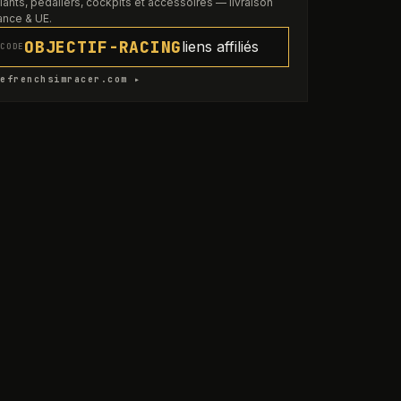
lants, pédaliers, cockpits et accessoires — livraison
ance & UE.
OBJECTIF-RACING
liens affiliés
CODE
efrenchsimracer.com ▸