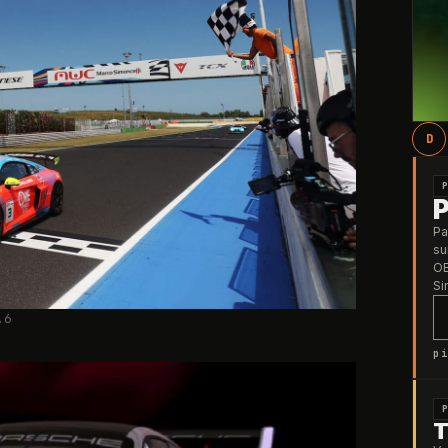
D
Pa
su
OB
Si
.6
pi
T