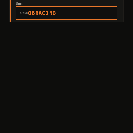
Sim.
OBRACING
CODE
pimax.com ▸
↗
PARTENAIRE OFFICIEL
TheFrenchSimRacer
Volants, pédaliers, cockpits et accessoires — livraison
France & UE.
OBJECTIF-RACING
liens affiliés
CODE
thefrenchsimracer.com ▸
À lire aussi
Toutes les actus ↗