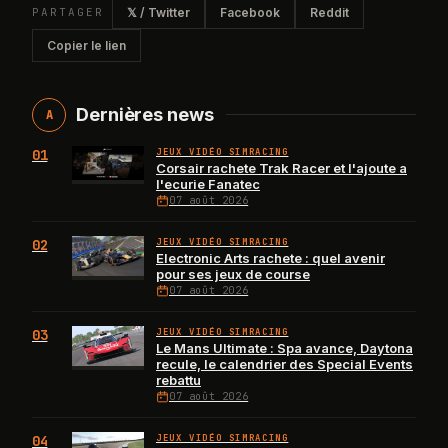
PARTAGER
𝕏 / Twitter
Facebook
Reddit
Copier le lien
Dernières news
A
01
JEUX VIDÉO SIMRACING
Corsair rachete Trak Racer et l'ajoute a
l'ecurie Fanatec
07 août 2026
02
JEUX VIDÉO SIMRACING
Electronic Arts rachete : quel avenir
pour ses jeux de course
07 août 2026
03
JEUX VIDÉO SIMRACING
Le Mans Ultimate : Spa avance, Daytona
recule, le calendrier des Special Events
rebattu
07 août 2026
04
JEUX VIDÉO SIMRACING