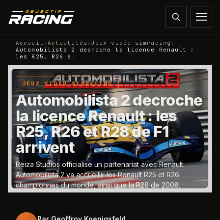
Accueil
›
Actualités
›
Jeux vidéo simracing
›
Automobilista 2 decroche la licence Renault :
les R25, R26 e…
JEUX VIDÉO SIMRACING
Automobilista 2 decroche
la licence Renault : les
R25, R26 et R28 de F1
arrivent
Reiza Studios officialise un partenariat avec Renault.
Automobilista 2 va accueillir les Renault R25 et R26
championnes du monde, ainsi que la R28 de 2008.
Par
Geoffroy Koenigsfeld