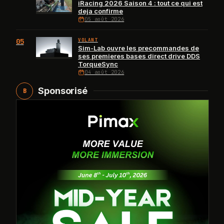
iRacing 2026 Saison 4 : tout ce qui est
deja confirme
05 août 2026
05
VOLANT
Sim-Lab ouvre les precommandes de
ses premieres bases direct drive DDS
TorqueSync
04 août 2026
Sponsorisé
B