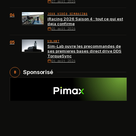
07 août 2026
04
JEUX VIDÉO SIMRACING
iRacing 2026 Saison 4 : tout ce qui est
deja confirme
05 août 2026
05
VOLANT
Sim-Lab ouvre les precommandes de
ses premieres bases direct drive DDS
TorqueSync
04 août 2026
Sponsorisé
B