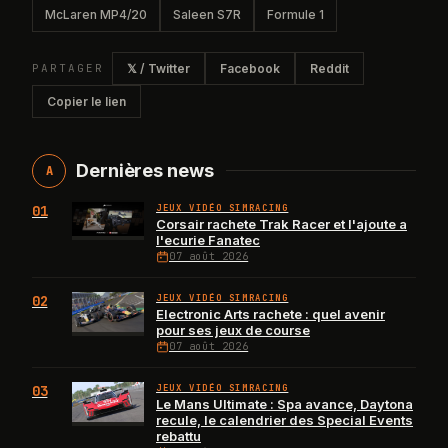
McLaren MP4/20
Saleen S7R
Formule 1
PARTAGER
𝕏 / Twitter
Facebook
Reddit
Copier le lien
Dernières news
A
01
JEUX VIDÉO SIMRACING
Corsair rachete Trak Racer et l'ajoute a
l'ecurie Fanatec
07 août 2026
02
JEUX VIDÉO SIMRACING
Electronic Arts rachete : quel avenir
pour ses jeux de course
07 août 2026
03
JEUX VIDÉO SIMRACING
Le Mans Ultimate : Spa avance, Daytona
recule, le calendrier des Special Events
rebattu