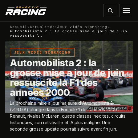
Accueil
›
Actualités
›
Jeux vidéo simracing
›
Automobilista 2 : la grosse mise a jour de juin
ressuscite l…
JEUX VIDÉO SIMRACING
Automobilista 2 : la
grosse mise a jour de juin
ressuscite la F1 des
annees 2000
La prochaine mise a jour majeure d'Automobilista 2
(v1.6.9.8) plonge dans la Formule 1 des annees 2000 :
Renault, rivales McLaren, quatre classes inedites, circuits
historiques, son retravaille et IA plus maligne. Une
seconde grosse update pourrait suivre avant fin juin.