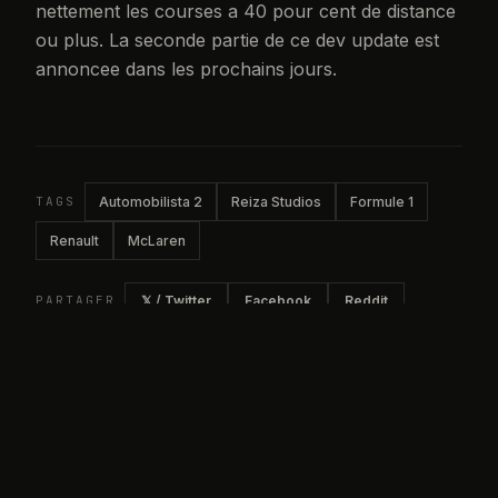
nettement les courses a 40 pour cent de distance
ou plus. La seconde partie de ce dev update est
annoncee dans les prochains jours.
TAGS
Automobilista 2
Reiza Studios
Formule 1
Renault
McLaren
PARTAGER
𝕏 / Twitter
Facebook
Reddit
Copier le lien
Dernières news
A
01
JEUX VIDÉO SIMRACING
iRacing 2026 Saison 4 : tout ce qui est
deja confirme