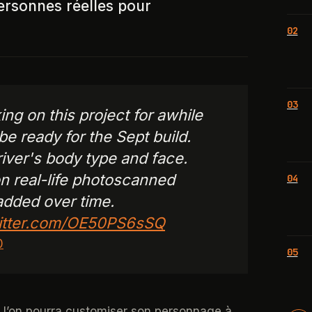
ersonnes réelles pour
02
03
ng on this project for awhile
 be ready for the Sept build.
river's body type and face.
n real-life photoscanned
04
added over time.
witter.com/OE50PS6sSQ
0
05
 l’on pourra customiser son personnage à