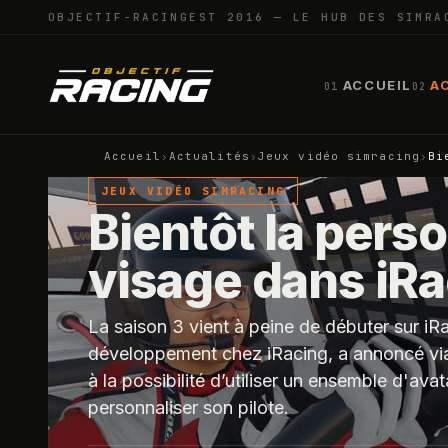
OBJECTIF-RACING
EST 2016 — LE HUB DES SIMRA
ACCUEIL
A
01
02
Accueil
›
Actualités
›
Jeux vidéo simracing
›
Bi
JEUX VIDÉO SIMRACING
Bientôt la pers
visage dans iR
La saison 3 vient à peine de débuter sur iRa
développement chez iRacing, a annoncé via s
à la possibilité d’utiliser un ensemble d'av
personnaliser son pilote.