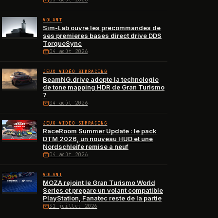
VOLANT
Sim-Lab ouvre les precommandes de
ses premieres bases direct drive DDS
TorqueSync
04 août 2026
JEUX VIDÉO SIMRACING
BeamNG.drive adopte la technologie
de tone mapping HDR de Gran Turismo
7
04 août 2026
JEUX VIDÉO SIMRACING
RaceRoom Summer Update : le pack
DTM 2026, un nouveau HUD et une
Nordschleife remise a neuf
04 août 2026
VOLANT
MOZA rejoint le Gran Turismo World
Series et prepare un volant compatible
PlayStation, Fanatec reste de la partie
31 juillet 2026