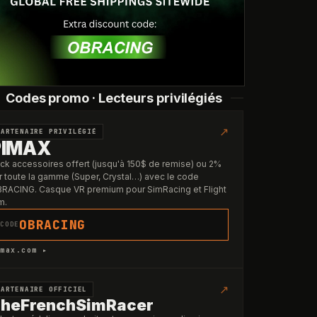
Codes promo · Lecteurs privilégiés
↗
PARTENAIRE PRIVILÉGIÉ
PIMAX
ck accessoires offert (jusqu'à 150$ de remise) ou 2%
r toute la gamme (Super, Crystal…) avec le code
RACING. Casque VR premium pour SimRacing et Flight
m.
OBRACING
CODE
max.com ▸
↗
PARTENAIRE OFFICIEL
heFrenchSimRacer