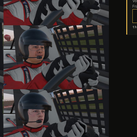
Vo
Fr
th