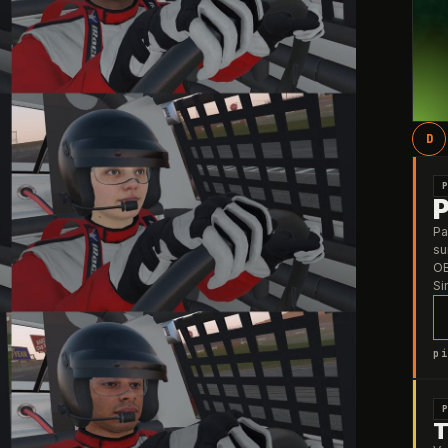
D
Pa
su
OB
Si
pi
T