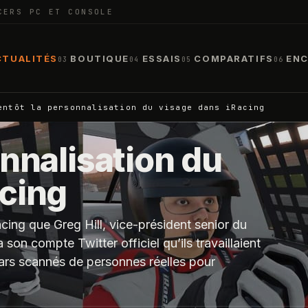
CERS PC ET CONSOLE
CTUALITÉS
BOUTIQUE
ESSAIS
COMPARATIFS
ENC
03
04
05
06
entôt la personnalisation du visage dans iRacing
onnalisation du
acing
cing que Greg Hill, vice-président senior du
on compte Twitter officiel qu’ils travaillaient
atars scannés de personnes réelles pour