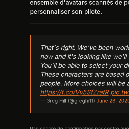
ensemble d'avatars scannés de p
personnaliser son pilote.
That's right. We've been worki
now and it's looking like we'll
You'll be able to select your d
These characters are based o
people. More choices will be 
https://t.co/Vy5SfZratR
pic.t
— Greg Hill (@greghi11)
June 28, 202
Pas encore de confirmation par contre que