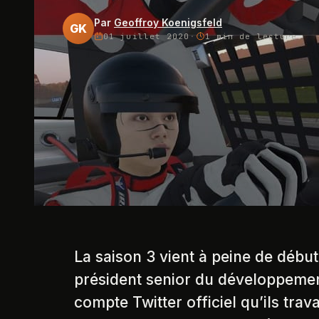
Par
Geoffroy Koenigsfeld
GK
01 juillet 2020
·
1 min
de lecture
La saison 3 vient à peine de début
président senior du développemen
compte Twitter officiel qu’ils travai