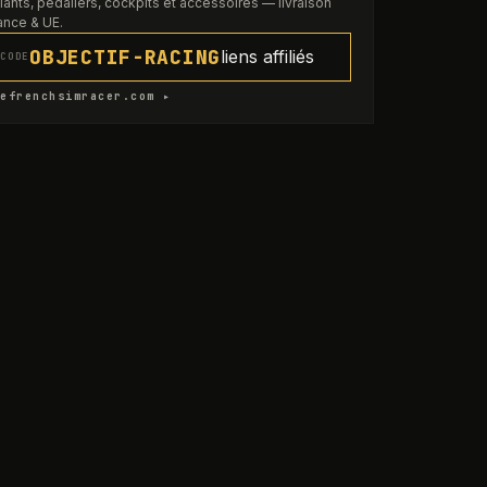
lants, pédaliers, cockpits et accessoires — livraison
ance & UE.
OBJECTIF-RACING
liens affiliés
CODE
efrenchsimracer.com ▸