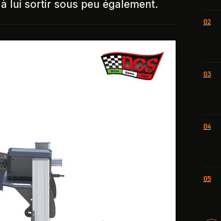
à lui sortir sous peu également.
02
03
04
05