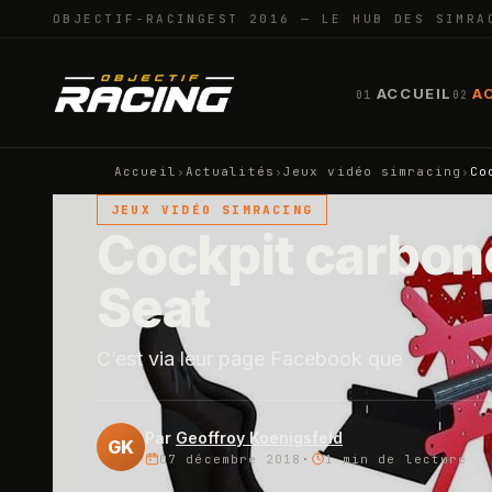
OBJECTIF-RACING
EST 2016 — LE HUB DES SIMRA
ACCUEIL
A
01
02
Accueil
›
Actualités
›
Jeux vidéo simracing
›
Co
JEUX VIDÉO SIMRACING
Cockpit carbon
Seat
C’est via leur page Facebook que
Par
Geoffroy Koenigsfeld
GK
07 décembre 2018
·
1 min
de lecture