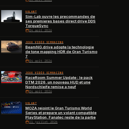
VOLANT
Sim-Lab ouvre les precommandes de
ses premieres bases direct drive DDS
TorqueSync
04 août 2026
JEUX VIDÉO SIMRACING
BeamNG.drive adopte la technologie
de tone mapping HDR de Gran Turismo
7
04 août 2026
JEUX VIDÉO SIMRACING
RaceRoom Summer Update : le pack
DTM 2026, un nouveau HUD et une
Nordschleife remise a neuf
04 août 2026
VOLANT
MOZA rejoint le Gran Turismo World
Series et prepare un volant compatible
PlayStation, Fanatec reste de la partie
31 juillet 2026