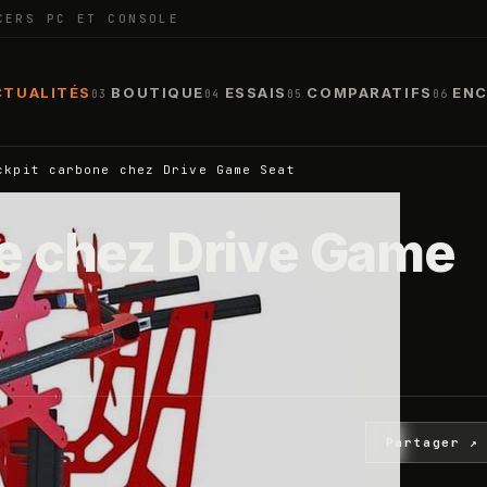
CERS PC ET CONSOLE
CTUALITÉS
BOUTIQUE
ESSAIS
COMPARATIFS
ENC
03
04
05
06
ckpit carbone chez Drive Game Seat
e chez Drive Game
Partager ↗