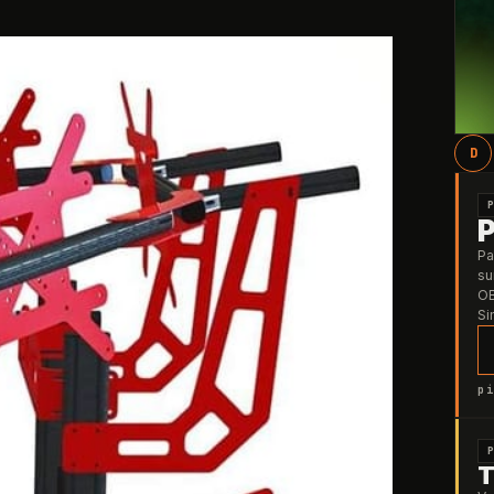
D
Pa
su
OB
Si
pi
T