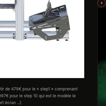
B
rtir de 479€ pour le « step1 » comprenant
97€ pour le step 10 qui est le modèle le
t écran ...)