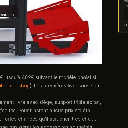
Vo
Fr
th
€ jusqu’à 402€ suivant le modèle choisi si
iter leur shop
). Les premières livraisons sont
ment livré avec siège, support triple écran,
/souris. Pour l’instant aucun prix n’a été
fortes chances qu’il soit cher..très cher…
uisse pas gérer les accessoires souhaités...