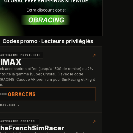
Codes promo · Lecteurs privilégiés
↗
PARTENAIRE PRIVILÉGIÉ
PIMAX
ck accessoires offert (jusqu'à 150$ de remise) ou 2%
r toute la gamme (Super, Crystal…) avec le code
RACING. Casque VR premium pour SimRacing et Flight
m.
OBRACING
CODE
max.com ▸
↗
PARTENAIRE OFFICIEL
heFrenchSimRacer