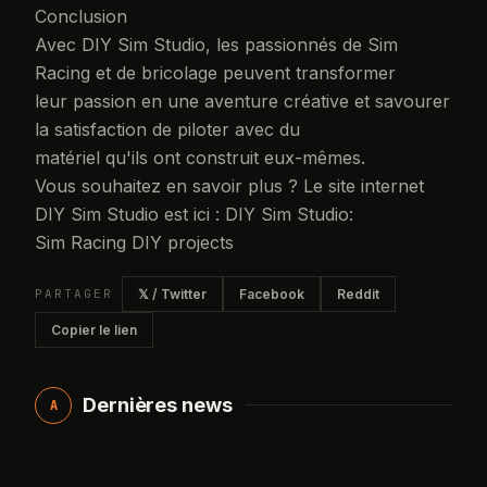
Conclusion
Avec DIY Sim Studio, les passionnés de Sim
Racing et de bricolage peuvent transformer
leur passion en une aventure créative et savourer
la satisfaction de piloter avec du
matériel qu'ils ont construit eux-mêmes.
Vous souhaitez en savoir plus ? Le site internet
DIY Sim Studio est ici : DIY Sim Studio:
Sim Racing DIY projects
PARTAGER
𝕏 / Twitter
Facebook
Reddit
Copier le lien
Dernières news
A
01
JEUX VIDÉO SIMRACING
Corsair rachete Trak Racer et l'ajoute a
l'ecurie Fanatec