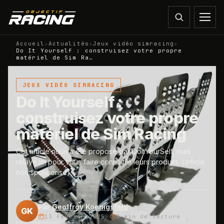
Accueil
›
Actualités
›
Jeux vidéo simracing
›
Do It Yourself : construisez votre propre
matériel de Sim Ra…
JEUX VIDÉO SIMRACING
Do It Yourself :
construisez votre propre
matériel de Sim Racing
Cet article nous a été proposé par DoItYourSelf, mais
relayé ici pour vous faire connaitre leurs produits. (article
non sponsorisé)
Par
Geoffroy Koenigsfeld
GK
13 février 2025
·
3 min
de lecture