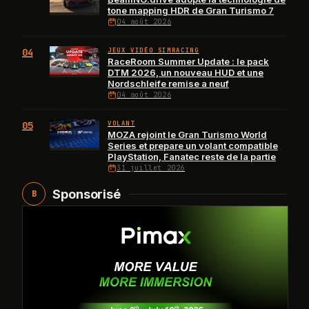
tone mapping HDR de Gran Turismo 7
04 août 2026
04
JEUX VIDÉO SIMRACING
RaceRoom Summer Update : le pack
DTM 2026, un nouveau HUD et une
Nordschleife remise a neuf
04 août 2026
05
VOLANT
MOZA rejoint le Gran Turismo World
Series et prepare un volant compatible
PlayStation, Fanatec reste de la partie
31 juillet 2026
Sponsorisé
B