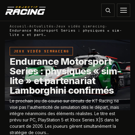
Accueil
›
Actualités
›
Jeux vidéo simracing
›
Endurance Motorsport Series : physiques « sim-
lite » et part…
JEUX VIDÉO SIMRACING
Endurance Motorsport
Series : physiques « sim-
lite » et partenariat
Lamborghini confirmés
Le prochain jeu de course sur circuits de KT Racing ne
vise pas l'authenticité de simulation dès le départ, mais
intègre néanmoins des éléments réalistes. Le titre est
prévu sur PC, PlayStation 5 et Xbox Series X|S dans le
courant de 2026. Les joueurs gèrent simultanément la
stratégie de cours...