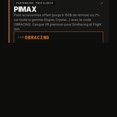
↗
PARTENAIRE PRIVILÉGIÉ
PIMAX
Pack accessoires offert (jusqu'à 150$ de remise) ou 2%
sur toute la gamme (Super, Crystal…) avec le code
OBRACING. Casque VR premium pour SimRacing et Flight
Sim.
OBRACING
CODE
pimax.com ▸
↗
PARTENAIRE OFFICIEL
TheFrenchSimRacer
Volants, pédaliers, cockpits et accessoires — livraison
France & UE.
OBJECTIF-RACING
liens affiliés
CODE
thefrenchsimracer.com ▸