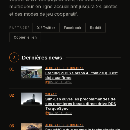
multijoueur en ligne accueillant jusqu'à 24 pilotes
et des modes de jeu coopératif.
PARTAGER
𝕏 / Twitter
Facebook
Reddit
Copier le lien
Dernières news
A
01
JEUX VIDÉO SIMRACING
iRacing 2026 Saison 4 : tout ce qui est
deja confirme
05 août 2026
02
VOLANT
Sim-Lab ouvre les precommandes de
ses premieres bases direct drive DDS
TorqueSync
04 août 2026
03
JEUX VIDÉO SIMRACING
BeamNG.drive adopte la technologie de