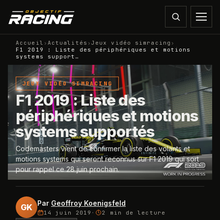
Accueil
›
Actualités
›
Jeux vidéo simracing
›
F1 2019 : Liste des périphériques et motions
systems support…
JEUX VIDÉO SIMRACING
F1 2019 : Liste des
périphériques et motions
systems supportés
Codemasters vient de confirmer la liste des volants et
motions systems qui seront reconnus sur F1 2019 qui sort
pour rappel ce 28 juin prochain.
Par
Geoffroy Koenigsfeld
GK
14 juin 2019
·
2 min
de lecture