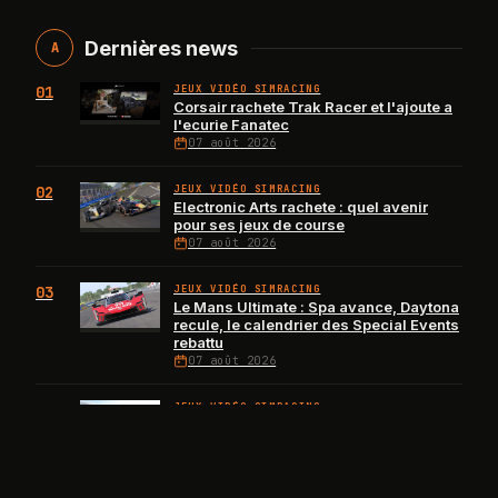
Dernières news
A
01
JEUX VIDÉO SIMRACING
Corsair rachete Trak Racer et l'ajoute a
l'ecurie Fanatec
07 août 2026
02
JEUX VIDÉO SIMRACING
Electronic Arts rachete : quel avenir
pour ses jeux de course
07 août 2026
03
JEUX VIDÉO SIMRACING
Le Mans Ultimate : Spa avance, Daytona
recule, le calendrier des Special Events
rebattu
07 août 2026
04
JEUX VIDÉO SIMRACING
iRacing 2026 Saison 4 : tout ce qui est
deja confirme
05 août 2026