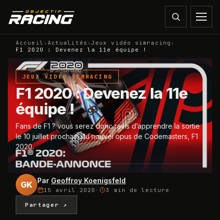
Accueil
›
Actualités
›
Jeux vidéo simracing
›
F1 2020 : Devenez la 11e équipe !
JEUX VIDÉO SIMRACING
F1 2020 : Devenez la 11e
équipe !
Fans de F1 ? vous serez donc ravis d’apprendre la sortie
le 10 juillet prochain du nouvel opus de Codemasters, F1
2020.
Par
Geoffroy Koenigsfeld
GK
15 avril 2020
·
3 min
de lecture
Partager ↗