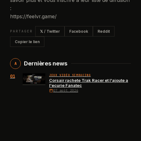
:
https://feelvr.game/
PARTAGER
𝕏 / Twitter
Facebook
Reddit
Copier le lien
Dernières news
A
01
JEUX VIDÉO SIMRACING
Corsair rachete Trak Racer et l'ajoute a
l'ecurie Fanatec
07 août 2026
02
JEUX VIDÉO SIMRACING
Electronic Arts rachete : quel avenir
pour ses jeux de course
07 août 2026
03
JEUX VIDÉO SIMRACING
Le Mans Ultimate : Spa avance, Daytona