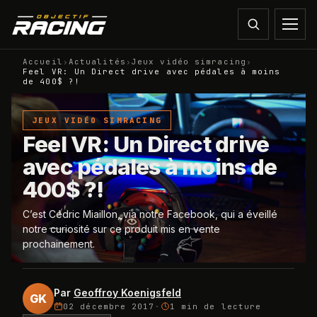
Accueil
›
Actualités
›
Jeux vidéo simracing
›
Feel VR: Un Direct drive avec pédales à moins
de 400$ ?!
JEUX VIDÉO SIMRACING
Feel VR: Un Direct drive
avec pédales à moins de
400$ ?!
C’est Cédric Miaillon, via notre Facebook, qui a éveillé
notre curiosité sur ce produit mis en vente
prochainement.
Par
Geoffroy Koenigsfeld
GK
02 décembre 2017
·
1 min
de lecture