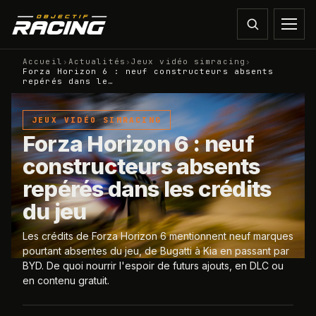
Accueil
›
Actualités
›
Jeux vidéo simracing
›
Forza Horizon 6 : neuf constructeurs absents
repérés dans le…
JEUX VIDÉO SIMRACING
Forza Horizon 6 : neuf
constructeurs absents
repérés dans les crédits
du jeu
Les crédits de Forza Horizon 6 mentionnent neuf marques
pourtant absentes du jeu, de Bugatti à Kia en passant par
BYD. De quoi nourrir l'espoir de futurs ajouts, en DLC ou
en contenu gratuit.