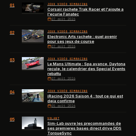
01
JEUX VIDÉO SIMRACING
Corsair rachete Trak Racer et l'ajoute a
l'ecurie Fanatec
07 août 2026
02
JEUX VIDÉO SIMRACING
Electronic Arts rachete : quel avenir
pour ses jeux de course
07 août 2026
03
JEUX VIDÉO SIMRACING
Le Mans Ultimate : Spa avance, Daytona
recule, le calendrier des Special Events
rebattu
07 août 2026
04
JEUX VIDÉO SIMRACING
iRacing 2026 Saison 4 : tout ce qui est
deja confirme
05 août 2026
05
VOLANT
Sim-Lab ouvre les precommandes de
ses premieres bases direct drive DDS
TorqueSync