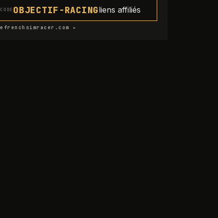
OBJECTIF-RACING
liens affiliés
CODE
efrenchsimracer.com ▸