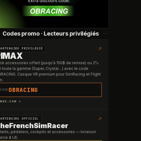
Codes promo · Lecteurs privilégiés
↗
PARTENAIRE PRIVILÉGIÉ
PIMAX
ck accessoires offert (jusqu'à 150$ de remise) ou 2%
r toute la gamme (Super, Crystal…) avec le code
RACING. Casque VR premium pour SimRacing et Flight
m.
OBRACING
CODE
max.com ▸
↗
PARTENAIRE OFFICIEL
heFrenchSimRacer
lants, pédaliers, cockpits et accessoires — livraison
ance & UE.