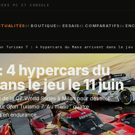
CERS PC ET CONSOLE
CTUALITÉS
BOUTIQUE
ESSAIS
COMPARATIFS
ENC
03
04
05
06
an Turismo 7 : 4 hypercars du Mans arrivent dans le jeu
: 4 hypercars du
ns le jeu le 11 juin
 de la GT World Series à Milan pour dévoiler
our Gran Turismo 7. Au menu : quatre
s en endurance.