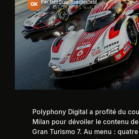
Par
Geoffroy Koenigsfeld
GK
24 mai 2026
·
1 min
de lecture
Polyphony Digital a profité du co
Milan pour dévoiler le contenu de
Gran Turismo 7. Au menu : quatre