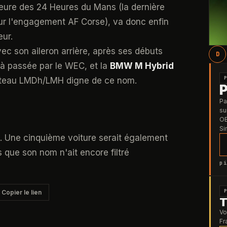
ueure des 24 Heures du Mans (la dernière
sur l'engagement AF Corse), va donc enfin
eur.
ec son aileron arrière, après ses débuts
D
jà passée par le WEC, et la
BMW M Hybrid
plateau LMDh/LMH digne de ce nom.
Pa
su
OB
Si
. Une cinquième voiture serait également
ns que son nom n'ait encore filtré
pi
Copier le lien
T
Vo
Fr