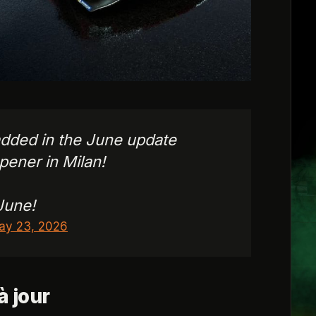
 added in the June update
pener in Milan!
June!
ay 23, 2026
à jour