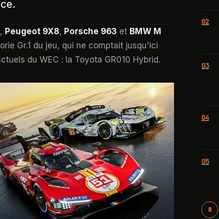
ce.
02
,
Peugeot 9X8
,
Porsche 963
et
BMW M
orie Gr.1 du jeu, qui ne comptait jusqu'ici
ctuels du WEC : la Toyota GR010 Hybrid.
03
04
05
B