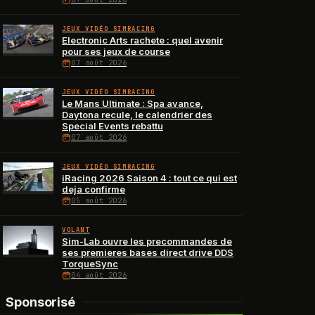
JEUX VIDÉO SIMRACING
Electronic Arts rachete : quel avenir
pour ses jeux de course
07 août 2026
JEUX VIDÉO SIMRACING
Le Mans Ultimate : Spa avance,
Daytona recule, le calendrier des
Special Events rebattu
07 août 2026
JEUX VIDÉO SIMRACING
iRacing 2026 Saison 4 : tout ce qui est
deja confirme
05 août 2026
VOLANT
Sim-Lab ouvre les precommandes de
ses premieres bases direct drive DDS
TorqueSync
04 août 2026
Sponsorisé