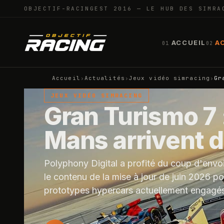
OBJECTIF-RACING
EST 2016 — LE HUB DES SIMRA
ACCUEIL
A
01
02
Accueil
›
Actualités
›
Jeux vidéo simracing
›
Gr
JEUX VIDÉO SIMRACING
Gran Turismo 7 
Mans arrivent da
Polyphony Digital a profité du coup d'envoi
le contenu de la mise à jour de juin 2026 p
prototypes hypercars actuellement engagé