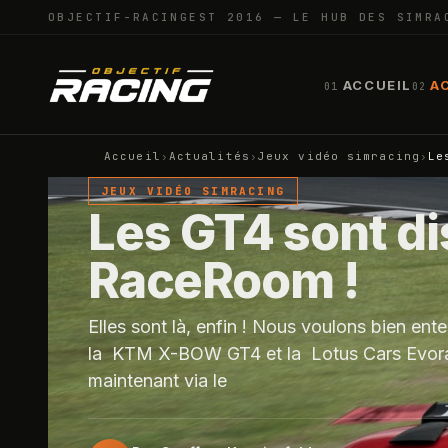
OBJECTIF-RACING
EST 2016 — LE HUB DES SIMRA
ACCUEIL
A
01
02
Accueil
›
Actualités
›
Jeux vidéo simracing
›
Le
JEUX VIDÉO SIMRACING
Les GT4 sont di
RaceRoom !
Elles sont là, enfin ! Nous voulons bien e
la KTM X-BOW GT4 et la Lotus Cars Evora 
maintenant via le