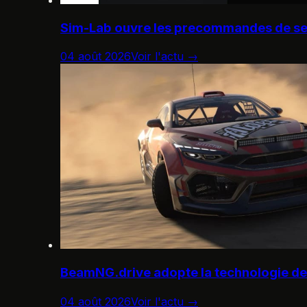
Sim-Lab ouvre les precommandes de se
04 août 2026
Voir l'actu →
BeamNG.drive adopte la technologie d
04 août 2026
Voir l'actu →