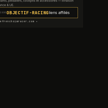
lants, pédaliers, cockpits et accessoires — livraison
ance & UE.
OBJECTIF-RACING
liens affiliés
CODE
efrenchsimracer.com ▸