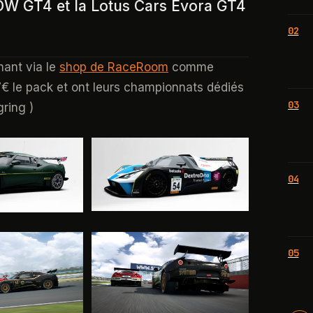
 GT4 et la Lotus Cars Evora GT4
02
nant via le
shop de RaceRoom
comme
7€ le pack et ont leurs championnats dédiés
03
ring )
04
05