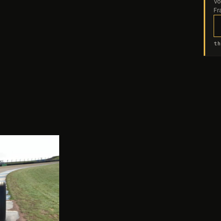
Vo
Fr
th