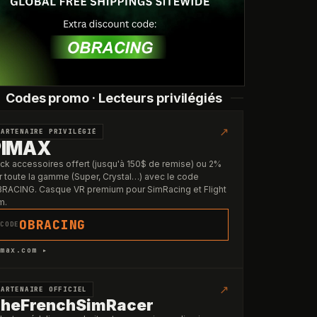
Codes promo · Lecteurs privilégiés
↗
PARTENAIRE PRIVILÉGIÉ
PIMAX
ck accessoires offert (jusqu'à 150$ de remise) ou 2%
r toute la gamme (Super, Crystal…) avec le code
RACING. Casque VR premium pour SimRacing et Flight
m.
OBRACING
CODE
max.com ▸
↗
PARTENAIRE OFFICIEL
heFrenchSimRacer