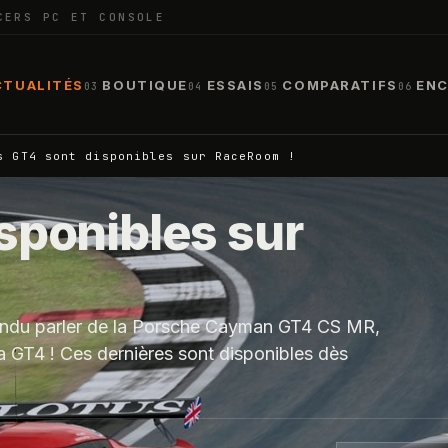
CERS PC ET CONSOLE
CTUALITÉS
BOUTIQUE
ESSAIS
COMPARATIFS
ENC
03
04
05
06
s GT4 sont disponibles sur RaceRoom !
sponibles sur
ntendu parler de la Porsche Cayman GT4 CS MR,
GT4 ! Ces dernières sont disponibles dès