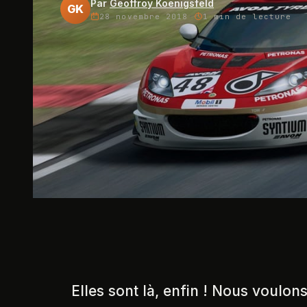
Par
Geoffroy Koenigsfeld
GK
28 novembre 2018
·
1 min
de lecture
Elles sont là, enfin ! Nous voulon