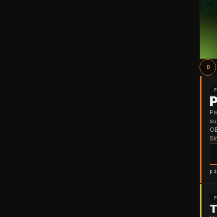
D
Pa
su
OB
Si
pi
T