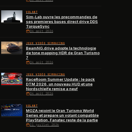
VOLANT
Sim-Lab ouvre les precommandes de
ses premieres bases direct drive DDS
TorqueSync
04 août 2026
JEUX VIDÉO SIMRACING
BeamNG.drive adopte la technologie
de tone mapping HDR de Gran Turismo
7
04 août 2026
JEUX VIDÉO SIMRACING
RaceRoom Summer Update : le pack
DTM 2026, un nouveau HUD et une
Nordschleife remise a neuf
04 août 2026
VOLANT
MOZA rejoint le Gran Turismo World
Series et prepare un volant compatible
PlayStation, Fanatec reste de la partie
31 juillet 2026