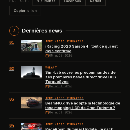
PARTAGER
𝕏 / Twitter
Facebook
Reddit
Copier le lien
Dernières news
A
01
JEUX VIDÉO SIMRACING
iRacing 2026 Saison 4 : tout ce qui est
deja confirme
05 août 2026
02
VOLANT
Sim-Lab ouvre les precommandes de
ses premieres bases direct drive DDS
TorqueSync
04 août 2026
03
JEUX VIDÉO SIMRACING
BeamNG.drive adopte la technologie de
tone mapping HDR de Gran Turismo 7
04 août 2026
04
JEUX VIDÉO SIMRACING
RaceRoom Summer Update : le pack