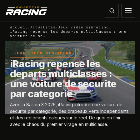
Accueil
›
Actualités
›
Jeux vidéo simracing
›
iRacing repense les departs multiclasses : une
voiture de se…
JEUX VIDÉO SIMRACING
iRacing repense les
departs multiclasses :
une voiture de securite
par categorie
Avec la Saison 3 2026, iRacing introduit une voiture de
securite par categorie, des drapeaux verts independants
et des reglements calques sur le reel. De quoi en finir
avec le chaos du premier virage en multiclasse.