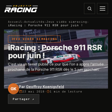
Accueil
›
Actualités
›
Jeux vidéo simracing
›
iRacing : Porsche 911 RSR pour juin !
JEUX VIDÉO SIMRACING
iRacing : Porsche 911 RSR
pour juin !
C’est via un tweet publié ce jour que l’on a appris l’arrivée
prochaine de la Porsche 911 RSR dès le 5 juin prochain.
Par
Geoffroy Koenigsfeld
GK
23 mai 2018
·
1 min
de lecture
Partager ↗