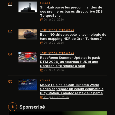
02
VOLANT
Sim-Lab ouvre les precommandes de
ses premieres bases direct drive DDS
TorqueSync
04 août 2026
03
JEUX VIDÉO SIMRACING
BeamNG.drive adopte la technologie de
tone mapping HDR de Gran Turismo 7
04 août 2026
04
JEUX VIDÉO SIMRACING
RaceRoom Summer Update : le pack
DTM 2026, un nouveau HUD et une
Nordschleife remise a neuf
04 août 2026
05
VOLANT
MOZA rejoint le Gran Turismo World
Series et prepare un volant compatible
PlayStation, Fanatec reste de la partie
31 juillet 2026
Sponsorisé
B