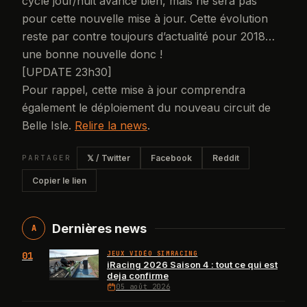
cycle jour/nuit avance bien, mais ne sera pas
pour cette nouvelle mise à jour. Cette évolution
reste par contre toujours d’actualité pour 2018…
une bonne nouvelle donc !
[UPDATE 23h30]
Pour rappel, cette mise à jour comprendra
également le déploiement du nouveau circuit de
Belle Isle.
Relire la news
.
PARTAGER
𝕏 / Twitter
Facebook
Reddit
Copier le lien
Dernières news
A
01
JEUX VIDÉO SIMRACING
iRacing 2026 Saison 4 : tout ce qui est
deja confirme
05 août 2026