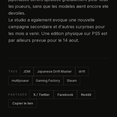
les joueurs, sans que les modeles aient encore ete
devoiles.
Le studio a egalement evoque une nouvelle
campagne secondaire et d'autres surprises pour
les mois a venir. Une edition physique sur PS5 est
par ailleurs prevue pour le 14 aout.
TAGS
JDM
Japanese Drift Master
drift
multijoueur
Gaming Factory
Steam
PARTAGER
𝕏 / Twitter
Facebook
Reddit
Copier le lien