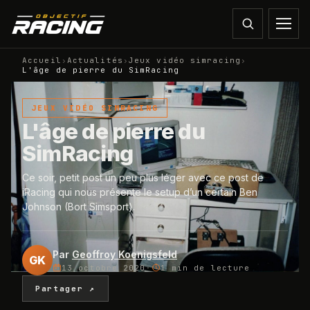
Accueil
›
Actualités
›
Jeux vidéo simracing
›
L'âge de pierre du SimRacing
JEUX VIDÉO SIMRACING
L'âge de pierre du
SimRacing
Ce soir, petit post un peu plus léger avec ce post de
iRacing qui nous présente le setup d’un certain Ben
Johnson (Bort Simsport).
Par
Geoffroy Koenigsfeld
GK
13 octobre 2020
·
1 min
de lecture
Partager ↗