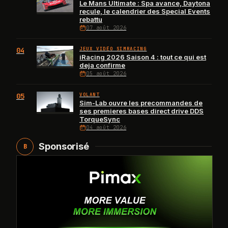
Le Mans Ultimate : Spa avance, Daytona
recule, le calendrier des Special Events
rebattu
07 août 2026
04
JEUX VIDÉO SIMRACING
iRacing 2026 Saison 4 : tout ce qui est
deja confirme
05 août 2026
05
VOLANT
Sim-Lab ouvre les precommandes de
ses premieres bases direct drive DDS
TorqueSync
04 août 2026
Sponsorisé
B