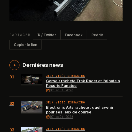
PARTAGER
𝕏 / Twitter
Facebook
Reddit
Copier le lien
Dernières news
A
01
JEUX VIDÉO SIMRACING
Corsair rachete Trak Racer et l'ajoute a
l'ecurie Fanatec
07 août 2026
02
JEUX VIDÉO SIMRACING
Electronic Arts rachete : quel avenir
pour ses jeux de course
07 août 2026
03
JEUX VIDÉO SIMRACING