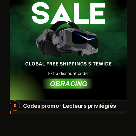
Codes promo · Lecteurs privilégiés
D
↗
PARTENAIRE PRIVILÉGIÉ
PIMAX
Pack accessoires offert (jusqu'à 150$ de remise) ou 2%