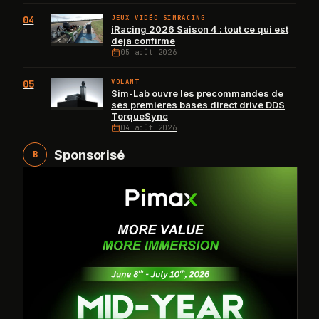
04
JEUX VIDÉO SIMRACING
iRacing 2026 Saison 4 : tout ce qui est
deja confirme
05 août 2026
05
VOLANT
Sim-Lab ouvre les precommandes de
ses premieres bases direct drive DDS
TorqueSync
04 août 2026
Sponsorisé
B