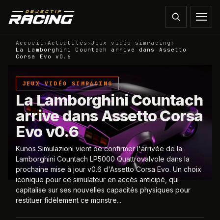
Accueil
›
Actualités
›
Jeux vidéo simracing
›
La Lamborghini Countach arrive dans Assetto
Corsa Evo v0.6
JEUX VIDÉO SIMRACING
La Lamborghini Countach
arrive dans Assetto Corsa
Evo v0.6
Kunos Simulazioni vient de confirmer l'arrivée de la
Lamborghini Countach LP5000 Quattrovalvole dans la
prochaine mise à jour v0.6 d'Assetto Corsa Evo. Un choix
iconique pour ce simulateur en accès anticipé, qui
capitalise sur ses nouvelles capacités physiques pour
restituer fidèlement ce monstre...