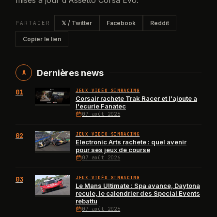
mises à jour d'Assetto Corsa Evo.
PARTAGER
𝕏 / Twitter
Facebook
Reddit
Copier le lien
Dernières news
A
01
JEUX VIDÉO SIMRACING
Corsair rachete Trak Racer et l'ajoute a
l'ecurie Fanatec
07 août 2026
02
JEUX VIDÉO SIMRACING
Electronic Arts rachete : quel avenir
pour ses jeux de course
07 août 2026
03
JEUX VIDÉO SIMRACING
Le Mans Ultimate : Spa avance, Daytona
recule, le calendrier des Special Events
rebattu
07 août 2026