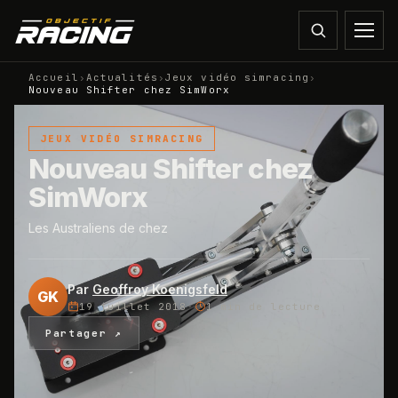
Accueil
›
Actualités
›
Jeux vidéo simracing
›
Nouveau Shifter chez SimWorx
JEUX VIDÉO SIMRACING
Nouveau Shifter chez
SimWorx
Les Australiens de chez
Par
Geoffroy Koenigsfeld
GK
19 juillet 2018
·
1 min
de lecture
Partager ↗