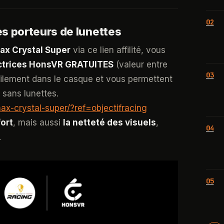
02
es porteurs de lunettes
ax Crystal Super
via ce lien affilité, vous
rectrices HonsVR GRATUITES
(valeur entre
03
 facilement dans le casque et vous permettent
 sans lunettes.
ax-crystal-super/?ref=objectifracing
fort
, mais aussi
la netteté des visuels
,
04
.
05