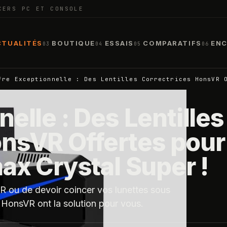
CERS PC ET CONSOLE
CTUALITÉS
BOUTIQUE
ESSAIS
COMPARATIFS
ENC
03
04
05
06
fre Exceptionnelle : Des Lentilles Correctrices HonsVR 
elle : Des Lentilles
onsVR Offertes pour
max Crystal Super !
R ou de devoir coincer vos lunettes sous
 HonsVR ont la solution pour vous.