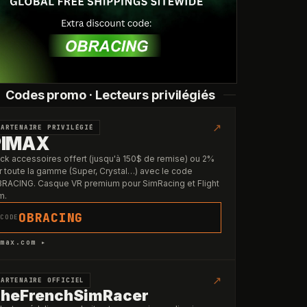
Codes promo · Lecteurs privilégiés
↗
PARTENAIRE PRIVILÉGIÉ
PIMAX
ck accessoires offert (jusqu'à 150$ de remise) ou 2%
r toute la gamme (Super, Crystal…) avec le code
RACING. Casque VR premium pour SimRacing et Flight
m.
OBRACING
CODE
max.com ▸
↗
PARTENAIRE OFFICIEL
heFrenchSimRacer