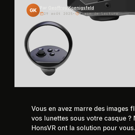
Par
Geoffroy Koenigsfeld
GK
29 août 2025
·
1 min
de lecture
Vous en avez marre des images fl
vos lunettes sous votre casque ? 
HonsVR ont la solution pour vous