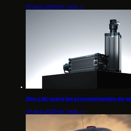
05 août 2026
Voir l'actu →
Sim-Lab ouvre les precommandes de se
04 août 2026
Voir l'actu →