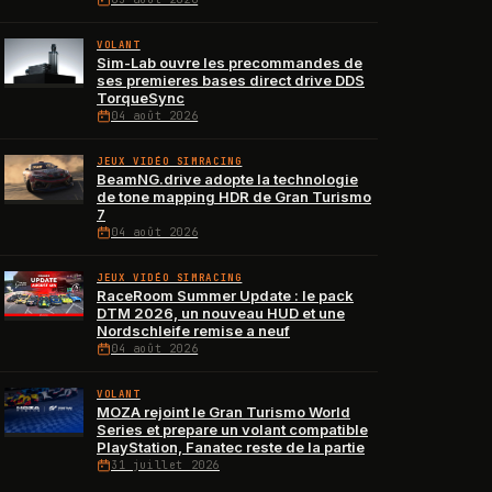
VOLANT
Sim-Lab ouvre les precommandes de
ses premieres bases direct drive DDS
TorqueSync
04 août 2026
JEUX VIDÉO SIMRACING
BeamNG.drive adopte la technologie
de tone mapping HDR de Gran Turismo
7
04 août 2026
JEUX VIDÉO SIMRACING
RaceRoom Summer Update : le pack
DTM 2026, un nouveau HUD et une
Nordschleife remise a neuf
04 août 2026
VOLANT
MOZA rejoint le Gran Turismo World
Series et prepare un volant compatible
PlayStation, Fanatec reste de la partie
31 juillet 2026