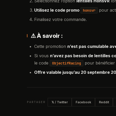
Sélectionnez l’option
lentilles HonsVR
lor
Utilisez le code promo
pour acti
honsvr
Finalisez votre commande.
⚠️ À savoir :
Cette promotion
n’est pas cumulable av
Si vous
n’avez pas besoin de lentilles c
le code
pour bénéficier
ObjectifRacing
Offre valable jusqu’au 20 septembre 2
PARTAGER
𝕏 / Twitter
Facebook
Reddit