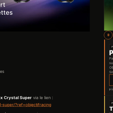
D
Pa
su
OB
ues
Si
pi
x Crystal Super
via le lien :
-super/?ref=objectifracing
T