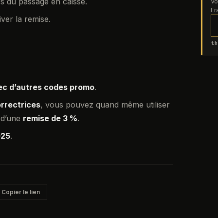
s du passage en caisse.
Vo
Fr
ver la remise.
th
ec d’autres codes promo
.
orrectrices
, vous pouvez quand même utiliser
 d’une
remise de 3 %
.
025
.
Copier le lien