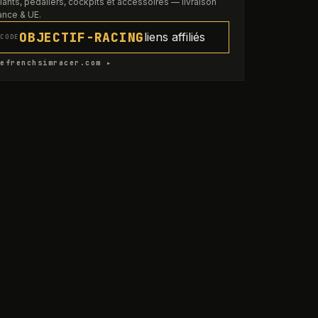
lants, pédaliers, cockpits et accessoires — livraison
ance & UE.
OBJECTIF-RACING
liens affiliés
CODE
efrenchsimracer.com ▸