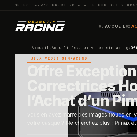
OBJECTIF-RACING
EST 2016 — LE HUB DES SIMRA
ACCUEIL
A
01
02
Accueil
›
Actualités
›
Jeux vidéo simracing
›
Of
JEUX VIDÉO SIMRACING
Offre Exceptionn
Correctrices H
l’Achat d’un Pi
Vous en avez marre des images floues en V
votre casque ? Ne cherchez plus : Pimax et