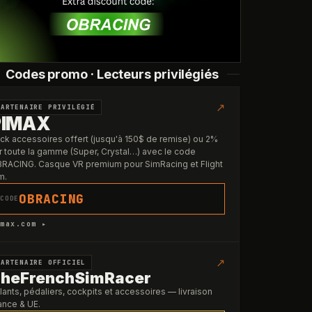
Codes promo · Lecteurs privilégiés
↗
PARTENAIRE PRIVILÉGIÉ
PIMAX
ck accessoires offert (jusqu'à 150$ de remise) ou 2%
r toute la gamme (Super, Crystal…) avec le code
RACING. Casque VR premium pour SimRacing et Flight
m.
OBRACING
CODE
max.com ▸
↗
PARTENAIRE OFFICIEL
heFrenchSimRacer
lants, pédaliers, cockpits et accessoires — livraison
ance & UE.