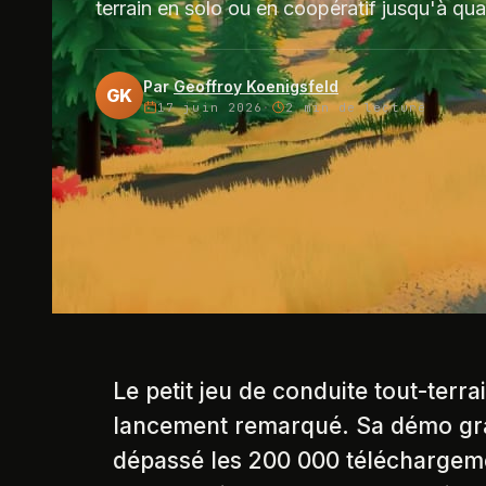
terrain en solo ou en coopératif jusqu'à qua
Par
Geoffroy Koenigsfeld
GK
17 juin 2026
·
2 min
de lecture
Le petit jeu de conduite tout-terra
lancement remarqué. Sa démo grat
dépassé les 200 000 téléchargem