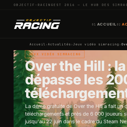
OBJECTIF-RACING
EST 2016 — LE HUB DES SIMRA
ACCUEIL
A
01
02
Accueil
›
Actualités
›
Jeux vidéo simracing
›
Ov
JEUX VIDÉO SIMRACING
Over the Hill :
dépasse les 20
téléchargemen
La démo gratuite de Over the Hill a fait u
téléchargements et près de 6 000 joueurs s
jusqu'au 22 juin dans le cadre du Steam Next