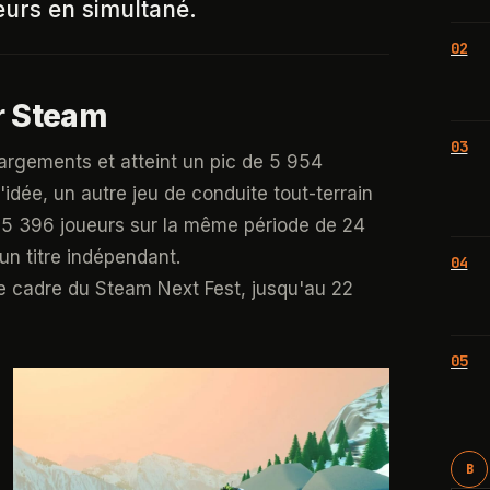
eurs en simultané.
02
r Steam
03
rgements et atteint un pic de 5 954
idée, un autre jeu de conduite tout-terrain
 396 joueurs sur la même période de 24
un titre indépendant.
04
e cadre du Steam Next Fest, jusqu'au 22
05
B