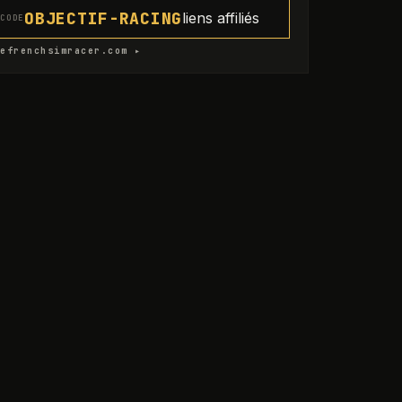
OBJECTIF-RACING
liens affiliés
CODE
efrenchsimracer.com ▸