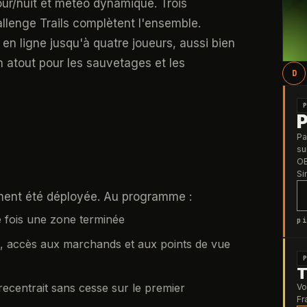
ur/nuit et météo dynamique. Trois
allenge Trails complètent l'ensemble.
 en ligne jusqu'à quatre joueurs, aussi bien
n atout pour les sauvetages et les
D
Pa
su
OB
Si
ement été déployée. Au programme :
e fois une zone terminée
pi
uil, accès aux marchands et aux points de vue
T
 recentrait sans cesse sur le premier
Vo
Fr