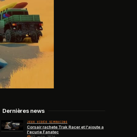
Dernières news
JEUX VIDÉO SIMRACING
Corsair rachete Trak Racer et l'ajoute a
l'ecurie Fanatec
07 août 2026