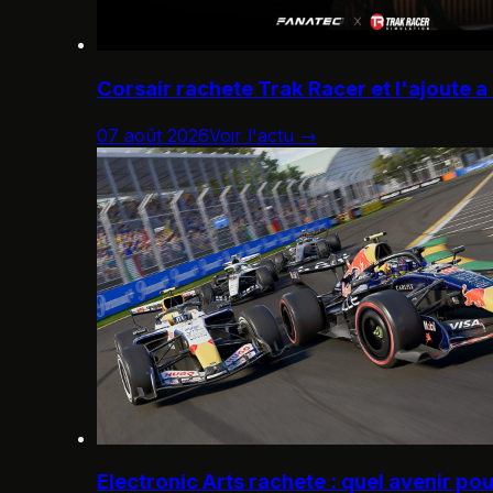
Corsair rachete Trak Racer et l'ajoute a
07 août 2026
Voir l'actu →
Electronic Arts rachete : quel avenir po