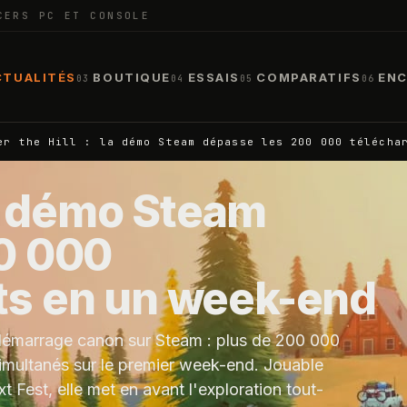
CERS PC ET CONSOLE
CTUALITÉS
BOUTIQUE
ESSAIS
COMPARATIFS
ENC
03
04
05
06
er the Hill : la démo Steam dépasse les 200 000 télécha
 la démo Steam
0 000
ts en un week-end
n démarrage canon sur Steam : plus de 200 000
imultanés sur le premier week-end. Jouable
 Fest, elle met en avant l'exploration tout-