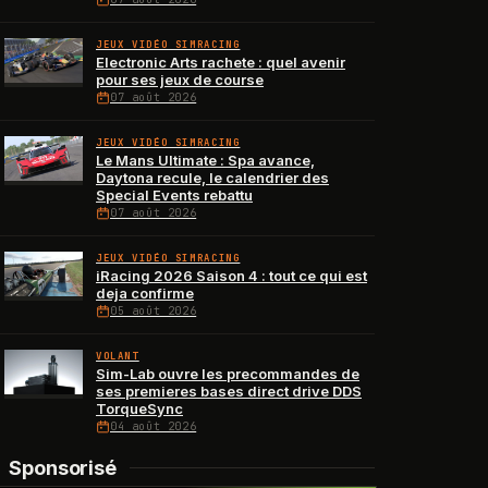
JEUX VIDÉO SIMRACING
Electronic Arts rachete : quel avenir
pour ses jeux de course
07 août 2026
JEUX VIDÉO SIMRACING
Le Mans Ultimate : Spa avance,
Daytona recule, le calendrier des
Special Events rebattu
07 août 2026
JEUX VIDÉO SIMRACING
iRacing 2026 Saison 4 : tout ce qui est
deja confirme
05 août 2026
VOLANT
Sim-Lab ouvre les precommandes de
ses premieres bases direct drive DDS
TorqueSync
04 août 2026
Sponsorisé