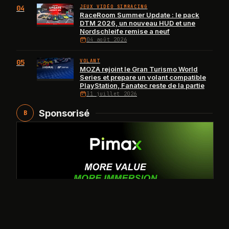
04
JEUX VIDÉO SIMRACING
RaceRoom Summer Update : le pack
DTM 2026, un nouveau HUD et une
Nordschleife remise a neuf
04 août 2026
05
VOLANT
MOZA rejoint le Gran Turismo World
Series et prepare un volant compatible
PlayStation, Fanatec reste de la partie
31 juillet 2026
Sponsorisé
B