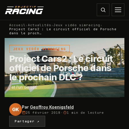
Accueil
›
Actualités
›
Jeux vidéo simracing
›
Project Cars2 : Le circuit officiel de Porsche
dans le proch…
JEUX VIDÉO SIMRACING
Project Cars2 : Le circuit
officiel de Porsche dans
le prochain DLC ?
, et l’un de ses
Par
Geoffroy Koenigsfeld
GK
25 février 2018
·
1 min
de lecture
Partager ↗