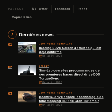
PARTAGER
𝕏 / Twitter
Facebook
Reddit
Copier le lien
Dernières news
A
01
JEUX VIDÉO SIMRACING
iRacing 2026 Saison 4 : tout ce qui est
deja confirme
05 août 2026
02
VOLANT
Sim-Lab ouvre les precommandes de
ses premieres bases direct drive DDS
TorqueSync
04 août 2026
03
JEUX VIDÉO SIMRACING
BeamNG.drive adopte la technologie de
tone mapping HDR de Gran Turismo 7
04 août 2026