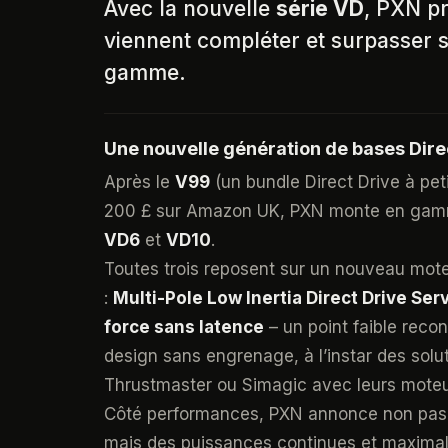
Avec la nouvelle
série VD
, PXN pr
viennent compléter et surpasser 
gamme.
Une nouvelle génération de bases Dire
Après le
V99
(un bundle Direct Drive à peti
200 £ sur Amazon UK, PXN monte en gamm
VD6
et
VD10
.
Toutes trois reposent sur un nouveau mote
:
Multi-Pole Low Inertia Direct Drive Se
force sans latence
– un point faible reco
design sans engrenage, à l’instar des so
Thrustmaster ou Simagic avec leurs moteu
Côté performances, PXN annonce non pas 
mais des puissances continues et maximale