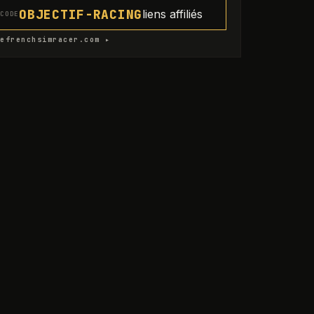
OBJECTIF-RACING
liens affiliés
CODE
efrenchsimracer.com ▸