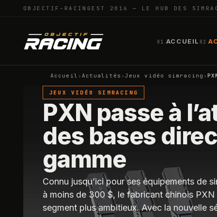
OBJECTIF-RACING
EST 2016 — LE HUB DES SIMRA
ACCUEIL
A
01
02
Accueil
›
Actualités
›
Jeux vidéo simracing
›
PX
JEUX VIDÉO SIMRACING
PXN passe à l’
des bases direc
gamme
Connu jusqu’ici pour ses équipements de s
à moins de 300 $, le fabricant chinois PXN 
segment plus ambitieux. Avec la nouvelle s