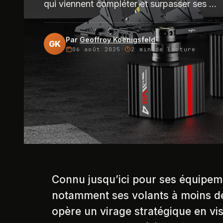
qui viennent compléter et surpasser ses ...
Par
Geoffroy Koenigsfeld
GK
06 août 2025
·
2 min
de lecture
Connu jusqu’ici pour ses équipem
notamment ses volants à moins de
opère un virage stratégique en vi