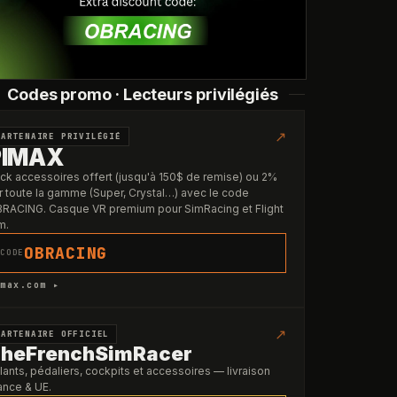
Codes promo · Lecteurs privilégiés
↗
PARTENAIRE PRIVILÉGIÉ
PIMAX
ck accessoires offert (jusqu'à 150$ de remise) ou 2%
r toute la gamme (Super, Crystal…) avec le code
RACING. Casque VR premium pour SimRacing et Flight
m.
OBRACING
CODE
max.com ▸
↗
PARTENAIRE OFFICIEL
heFrenchSimRacer
lants, pédaliers, cockpits et accessoires — livraison
ance & UE.