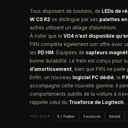
Tous disposent de boutons, de
LEDs de r
W CS R2
se distingue par ses
palettes en
autres utilisent un alliage d’aluminium.
À noter que le
VD4 n’est disponible qu’e
PXN complète également son offre avec 
les
PD HM
. Équipées de
capteurs magnéti
bonne durabilité. Le frein est conçu pour s
d’amortissement
, bien que PXN ne parle p
Enfin, un nouveau
logiciel PC dédié
, le
PX
accompagne cette nouvelle gamme. Il perm
comportements subtils de la voiture à trav
rappelle celui du
Trueforce de Logitech
.
PARTAGER
𝕏 / Twitter
Facebook
Reddit