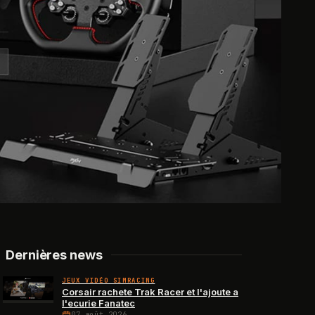
Dernières news
JEUX VIDÉO SIMRACING
Corsair rachete Trak Racer et l'ajoute a
l'ecurie Fanatec
07 août 2026