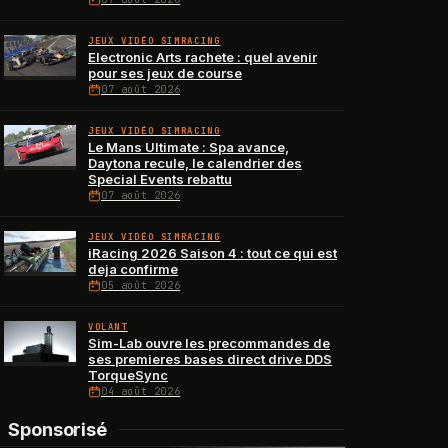
JEUX VIDÉO SIMRACING
Electronic Arts rachete : quel avenir
pour ses jeux de course
07 août 2026
JEUX VIDÉO SIMRACING
Le Mans Ultimate : Spa avance,
Daytona recule, le calendrier des
Special Events rebattu
07 août 2026
JEUX VIDÉO SIMRACING
iRacing 2026 Saison 4 : tout ce qui est
deja confirme
05 août 2026
VOLANT
Sim-Lab ouvre les precommandes de
ses premieres bases direct drive DDS
TorqueSync
04 août 2026
Sponsorisé