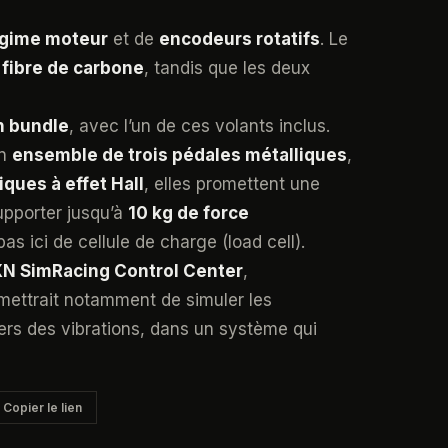
égime moteur
et de
encodeurs rotatifs
. Le
 fibre de carbone
, tandis que les deux
n bundle
, avec l’un de ces volants inclus.
un
ensemble de trois pédales métalliques
,
ques à effet Hall
, elles promettent une
upporter jusqu’à
10 kg de force
as ici de cellule de charge (load cell).
N SimRacing Control Center
,
ettrait notamment de simuler les
ers des vibrations, dans un système qui
Copier le lien