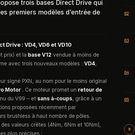
opose trois bases Direct Drive qui
ses premiers modèles d’entrée de
02
03
ct Drive : VD4, VD6 et VD10
t prix) et la
base V12
vendue à moins de
e avec trois nouveaux modèles :
VD4
,
04
ur signé PXN, au nom pour le moins original
rvo Motor
. Ce moteur promet un
retour de
nnu du V99 – et
sans à-coups
, grâce à un
05
lutions proposées récemment par
rs brushless à haut nombre de pôles.
des valeurs crêtes (4Nm, 6Nm et 10Nm),
B
s plus précises :