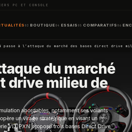
CERS PC ET CONSOLE
CTUALITÉS
BOUTIQUE
ESSAIS
COMPARATIFS
ENC
03
04
05
06
N passe à l’attaque du marché des bases direct drive mi
attaque du marché
t drive milieu de
imulation abordables, notamment ses volants
opère un virage stratégique en visant un
érie VD, PXN propose trois bases Direct Drive