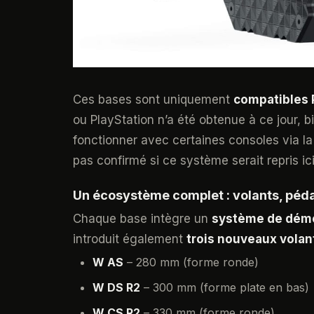
Ces bases sont uniquement
compatibles
ou PlayStation n’a été obtenue à ce jour, 
fonctionner avec certaines consoles via l
pas confirmé si ce système serait repris ici
Un écosystème complet : volants, pédal
Chaque base intègre un
système de démo
introduit également
trois nouveaux volan
W AS
– 280 mm (forme ronde)
W DS R2
– 300 mm (forme plate en bas)
W CS R2
– 330 mm (forme ronde)