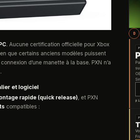
D
 PC
. Aucune certification officielle pour Xbox
bien que certains anciens modèles puissent
a connexion d’une manette à la base. PXN n’a
Pa
su
.
OB
Si
ier et logiciel
ntage rapide (quick release)
, et PXN
pi
ts
compatibles :
T
Vo
Fr