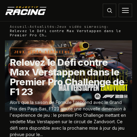
Accueil
›
Actualités
›
Jeux vidéo simracing
›
Relevez le Défi contre Max Verstappen dans le
Premier Pro Ch…
JEUX VIDÉO SIMRACING
Relevez le Défi contre
Max Verstappen dans le
Premier Pro Challenge de
F1 23
Alors que la saison de Formule 1 reprend avec le Grand
Prix des Pays-Bas, F1 23 ajoute une nouvelle dimension à
l'expérience de jeu : le premier Pro Challenge mettant en
vedette Max Verstappen sur le circuit de Zandvoort. Ce
défi sera disponible avec la prochaine mise à jour du jeu
prévue pour le...