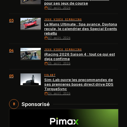
pour ses jeux de course
07 août 2026
03
JEUX VIDÉO SIMRACING
Le Mans Ultimate : Spa avance, Daytona
recule, le calendrier des Special Events
rebattu
07 août 2026
04
JEUX VIDÉO SIMRACING
iRacing 2026 Saison 4 : tout ce qui est
deja confirme
05 août 2026
05
VOLANT
Sim-Lab ouvre les precommandes de
ses premieres bases direct drive DDS
TorqueSync
04 août 2026
Sponsorisé
B