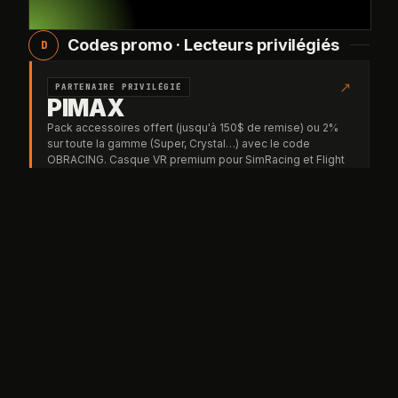
Codes promo · Lecteurs privilégiés
D
↗
PARTENAIRE PRIVILÉGIÉ
PIMAX
Pack accessoires offert (jusqu'à 150$ de remise) ou 2%
sur toute la gamme (Super, Crystal…) avec le code
OBRACING. Casque VR premium pour SimRacing et Flight
Sim.
OBRACING
CODE
pimax.com ▸
↗
PARTENAIRE OFFICIEL
TheFrenchSimRacer
Volants, pédaliers, cockpits et accessoires — livraison
France & UE.
OBJECTIF-RACING
liens affiliés
CODE