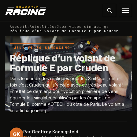
Accueil
›
Actualités
›
Jeux vidéo simracing
›
Réplique d’un volant de Formule E par Cruden
JEUX VIDÉO SIMRACING
Réplique d’un volant de
Formule E par Cruden
Dans le monde des répliques pour les SimRacer, cette
fois c’est Cruden qui s’y colle avec ce très beau volant !
En effet ce dernier a pour vocation première de venir
équiper les simulateurs utilisés par les équipes de
Formule E, comme AOTECH du côté de Paris. Le volant a
un affichage intég...
Par
Geoffroy Koenigsfeld
GK