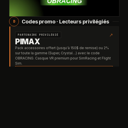
Codes promo · Lecteurs privilégiés
D
↗
PARTENAIRE PRIVILÉGIÉ
PIMAX
Pack accessoires offert (jusqu'à 150$ de remise) ou 2%
sur toute la gamme (Super, Crystal…) avec le code
OBRACING. Casque VR premium pour SimRacing et Flight
Sim.
OBRACING
CODE
pimax.com ▸
↗
PARTENAIRE OFFICIEL
TheFrenchSimRacer
Volants, pédaliers, cockpits et accessoires — livraison
France & UE.
OBJECTIF-RACING
liens affiliés
CODE