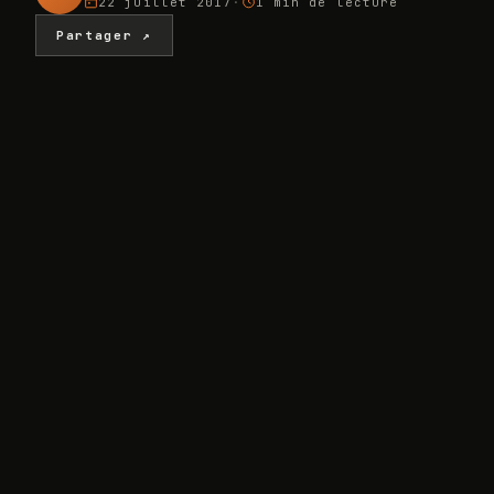
22 juillet 2017
·
1 min
de lecture
Partager ↗