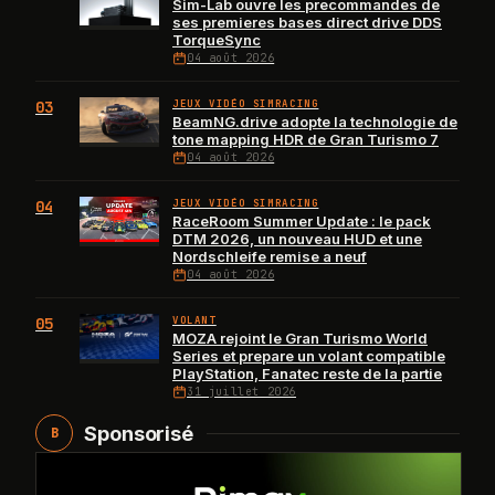
Sim-Lab ouvre les precommandes de
ses premieres bases direct drive DDS
TorqueSync
04 août 2026
03
JEUX VIDÉO SIMRACING
BeamNG.drive adopte la technologie de
tone mapping HDR de Gran Turismo 7
04 août 2026
04
JEUX VIDÉO SIMRACING
RaceRoom Summer Update : le pack
DTM 2026, un nouveau HUD et une
Nordschleife remise a neuf
04 août 2026
05
VOLANT
MOZA rejoint le Gran Turismo World
Series et prepare un volant compatible
PlayStation, Fanatec reste de la partie
31 juillet 2026
Sponsorisé
B