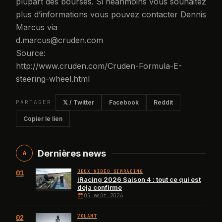
plupart des bourses. Si néanmoins vous souhaitez
plus d’informations vous pouvez contacter Dennis
Marcus via
d.marcus@cruden.com
Source:
http://www.cruden.com/Cruden-Formula-E-
steering-wheel.html
PARTAGER
𝕏 / Twitter
Facebook
Reddit
Copier le lien
Dernières news
A
01
JEUX VIDÉO SIMRACING
iRacing 2026 Saison 4 : tout ce qui est
deja confirme
05 août 2026
02
VOLANT