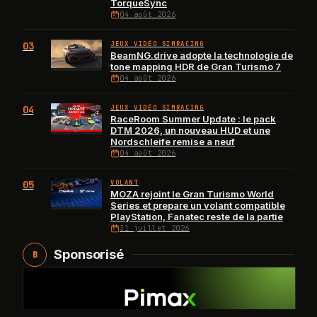
TorqueSync
04 août 2026
03
JEUX VIDÉO SIMRACING
BeamNG.drive adopte la technologie de
tone mapping HDR de Gran Turismo 7
04 août 2026
04
JEUX VIDÉO SIMRACING
RaceRoom Summer Update : le pack
DTM 2026, un nouveau HUD et une
Nordschleife remise a neuf
04 août 2026
05
VOLANT
MOZA rejoint le Gran Turismo World
Series et prepare un volant compatible
PlayStation, Fanatec reste de la partie
31 juillet 2026
Sponsorisé
B