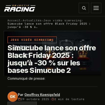
Accueil
›
Actualités
›
Jeux vidéo simracing
›
Simucube lance son offre Black Friday 2025 :
jusqu’à -30 % s…
JEUX VIDÉO SIMRACING
Simucube lance son offre
Black Friday 2025 :
jusqu’à -30 % sur les
bases Simucube 2
Communiqué de presse:
Par
Geoffroy Koenigsfeld
GK
29 octobre 2025
·
2 min
de lecture