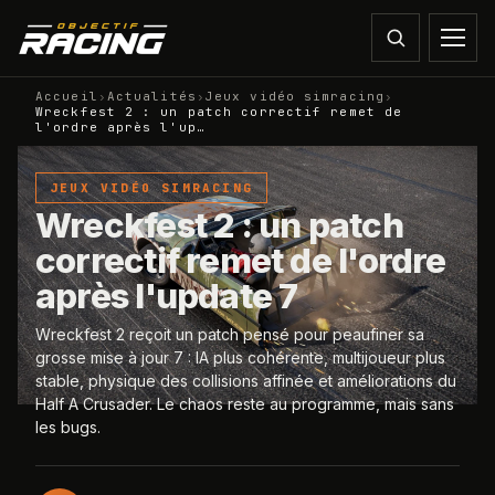
Accueil
›
Actualités
›
Jeux vidéo simracing
›
Wreckfest 2 : un patch correctif remet de
l'ordre après l'up…
JEUX VIDÉO SIMRACING
Wreckfest 2 : un patch
correctif remet de l'ordre
après l'update 7
Wreckfest 2 reçoit un patch pensé pour peaufiner sa
grosse mise à jour 7 : IA plus cohérente, multijoueur plus
stable, physique des collisions affinée et améliorations du
Half A Crusader. Le chaos reste au programme, mais sans
les bugs.