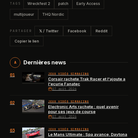
TAGS
Wreckfest 2
patch
Early Access
multijoueur
THQ Nordic
PARTAGER
𝕏 / Twitter
Facebook
Reddit
Copier le lien
Dernières news
A
01
JEUX VIDÉO SIMRACING
Corsair rachete Trak Racer et l'ajoute a
l'ecurie Fanatec
07 août 2026
02
JEUX VIDÉO SIMRACING
Electronic Arts rachete : quel avenir
pour ses jeux de course
07 août 2026
03
JEUX VIDÉO SIMRACING
Le Mans Ultimate : Spa avance, Daytona