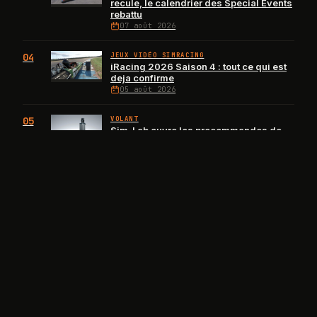
recule, le calendrier des Special Events
rebattu
07 août 2026
04
JEUX VIDÉO SIMRACING
iRacing 2026 Saison 4 : tout ce qui est
deja confirme
05 août 2026
05
VOLANT
Sim-Lab ouvre les precommandes de
ses premieres bases direct drive DDS
TorqueSync
04 août 2026
Sponsorisé
B