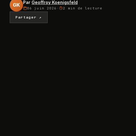
Par
Geoffroy Koenigsfeld
GK
06 juin 2026
·
2 min
de lecture
Partager ↗