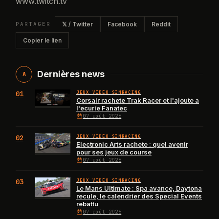
www.twitch.tv
PARTAGER
𝕏 / Twitter
Facebook
Reddit
Copier le lien
Dernières news
A
01
JEUX VIDÉO SIMRACING
Corsair rachete Trak Racer et l'ajoute a
l'ecurie Fanatec
07 août 2026
02
JEUX VIDÉO SIMRACING
Electronic Arts rachete : quel avenir
pour ses jeux de course
07 août 2026
03
JEUX VIDÉO SIMRACING
Le Mans Ultimate : Spa avance, Daytona
recule, le calendrier des Special Events
rebattu
07 août 2026