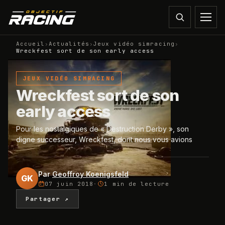
Accueil
›
Actualités
›
Jeux vidéo simracing
›
Wreckfest sort de son early access
JEUX VIDÉO SIMRACING
Wreckfest sort de son
early access
Pour les nostalgiques de « Destruction Derby », son
digne successeur, Wreckfest, dont nous vous avions
Par
Geoffroy Koenigsfeld
GK
07 juin 2018
·
1 min
de lecture
Partager ↗