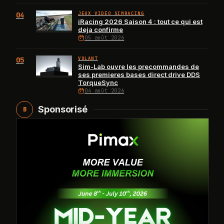
04
JEUX VIDÉO SIMRACING
iRacing 2026 Saison 4 : tout ce qui est
deja confirme
05 août 2026
05
VOLANT
Sim-Lab ouvre les precommandes de
ses premieres bases direct drive DDS
TorqueSync
04 août 2026
Sponsorisé
B