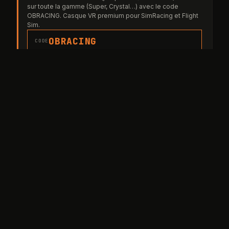
sur toute la gamme (Super, Crystal…) avec le code
OBRACING. Casque VR premium pour SimRacing et Flight
Sim.
OBRACING
CODE
pimax.com ▸
↗
PARTENAIRE OFFICIEL
TheFrenchSimRacer
Volants, pédaliers, cockpits et accessoires — livraison
France & UE.
OBJECTIF-RACING
liens affiliés
CODE
thefrenchsimracer.com ▸
À lire aussi
Toutes les actus ↗