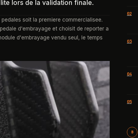
e lors de la validation finale.
02
is pedales soit la premiere commercialisee.
a pedale d'embrayage et choisit de reporter a
e module d'embrayage vendu seul, le temps
03
04
05
B