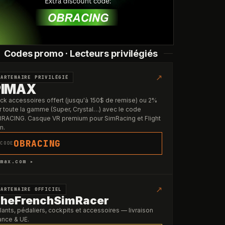
Codes promo · Lecteurs privilégiés
↗
PARTENAIRE PRIVILÉGIÉ
PIMAX
ck accessoires offert (jusqu'à 150$ de remise) ou 2%
r toute la gamme (Super, Crystal…) avec le code
RACING. Casque VR premium pour SimRacing et Flight
m.
OBRACING
CODE
max.com ▸
↗
PARTENAIRE OFFICIEL
heFrenchSimRacer
lants, pédaliers, cockpits et accessoires — livraison
ance & UE.