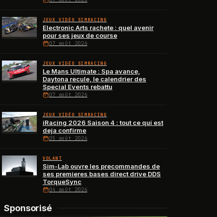
JEUX VIDÉO SIMRACING
Electronic Arts rachete : quel avenir
pour ses jeux de course
07 août 2026
JEUX VIDÉO SIMRACING
Le Mans Ultimate : Spa avance,
Daytona recule, le calendrier des
Special Events rebattu
07 août 2026
JEUX VIDÉO SIMRACING
iRacing 2026 Saison 4 : tout ce qui est
deja confirme
05 août 2026
VOLANT
Sim-Lab ouvre les precommandes de
ses premieres bases direct drive DDS
TorqueSync
04 août 2026
Sponsorisé