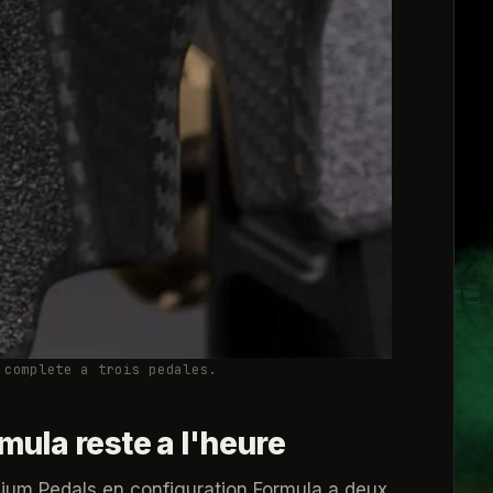
 complete a trois pedales.
mula reste a l'heure
dium Pedals en configuration Formula a deux