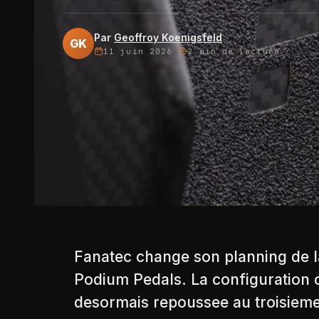
Par
Geoffroy Koenigsfeld
GK
11 juin 2026
·
2 min
de lecture
Fanatec change son planning de l
Podium Pedals. La configuration c
desormais repoussee au troisieme 