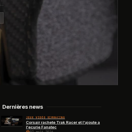
Dernières news
JEUX VIDÉO SIMRACING
Corsair rachete Trak Racer et l'ajoute a
l'ecurie Fanatec
07 août 2026