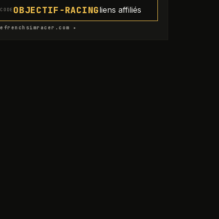
OBJECTIF-RACING
liens affiliés
CODE
efrenchsimracer.com ▸