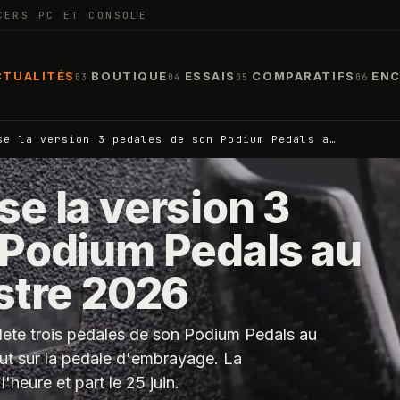
CERS PC ET CONSOLE
CTUALITÉS
BOUTIQUE
ESSAIS
COMPARATIFS
ENC
03
04
05
06
se la version 3 pedales de son Podium Pedals a…
e la version 3
 Podium Pedals au
stre 2026
plete trois pedales de son Podium Pedals au
aut sur la pedale d'embrayage. La
'heure et part le 25 juin.