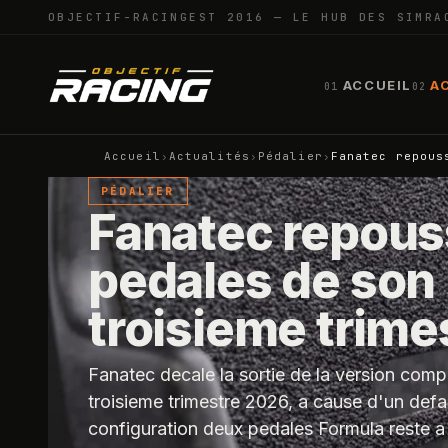
OBJECTIF-RACING
EST 2016 — LE HUB DES SIMRA
ACCUEIL
A
01
02
Accueil
›
Actualités
›
Pédalier
›
Fanatec repous
PÉDALIER
Fanatec repouss
pedales de son
troisieme trime
Fanatec decale la sortie de la version com
troisieme trimestre 2026, a cause d'un def
configuration deux pedales Formula reste a l