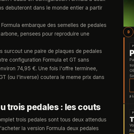
ons debuteront dans le monde entier a partir
s Formula embarque des semelles de pedales
D
 carbone, pensees pour reproduire une
ns surcout une paire de plaques de pedales
ntre configuration Formula et GT sans
Pa
su
viron 74,95 €. Une fois l'offre terminee,
OB
Si
GT (ou l'inverse) coutera le meme prix dans
pi
trois pedales : les couts
T
mplet trois pedales sont tous deux attendus
Vo
d'acheter la version Formula deux pedales
Fr