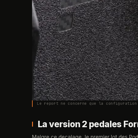
Le report ne concerne que la configuration
La version 2 pedales For
Malgre ce decalage, le premier lot des Po