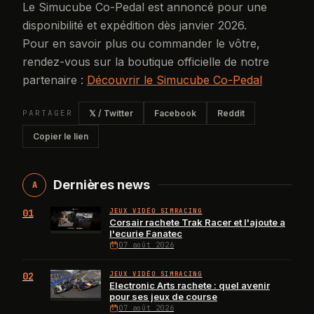
Le Simucube Co-Pedal est annoncé pour une
disponibilité et expédition dès janvier 2026.
Pour en savoir plus ou commander le vôtre,
rendez-vous sur la boutique officielle de notre
partenaire :
Découvrir le Simucube Co-Pedal
PARTAGER
𝕏 / Twitter
Facebook
Reddit
Copier le lien
Dernières news
A
01
JEUX VIDÉO SIMRACING
Corsair rachete Trak Racer et l'ajoute a
l'ecurie Fanatec
07 août 2026
02
JEUX VIDÉO SIMRACING
Electronic Arts rachete : quel avenir
pour ses jeux de course
07 août 2026