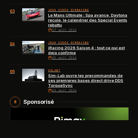
03
JEUX VIDÉO SIMRACING
Le Mans Ultimate : Spa avance, Daytona
recule, le calendrier des Special Events
rebattu
07 août 2026
04
JEUX VIDÉO SIMRACING
iRacing 2026 Saison 4 : tout ce qui est
deja confirme
05 août 2026
05
VOLANT
Sim-Lab ouvre les precommandes de
ses premieres bases direct drive DDS
TorqueSync
04 août 2026
Sponsorisé
B