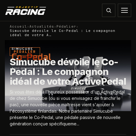
Accueil
›
Actualités
›
Pédalier
›
Simucube dévoile le Co-Pedal : Le compagnon
idéal de votre A…
PÉDALIER
Simucube dévoile le Co-
Pedal : Le compagnon
idéal de votre ActivePedal
Si vous êtes déjà l'heureux possesseur d'un ActivePedal
de chez Simucube (ou si vous envisagez de franchir le
pas), une nouvelle pièce maîtresse vient s'ajouter à
l'écosystème finlandais. Notre partenaire Simucube
présente le Co-Pedal, une pédale passive de nouvelle
génération conçue spécifiqueme...