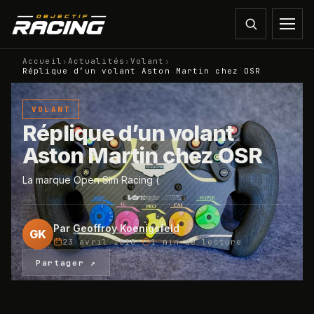
Accueil
›
Actualités
›
Volant
›
Réplique d’un volant Aston Martin chez OSR
VOLANT
Réplique d’un volant
Aston Martin chez OSR
La marque Open Sim Racing (
Par
Geoffroy Koenigsfeld
GK
23 avril 2018
·
1 min
de lecture
Partager ↗