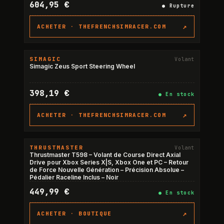
604,95 €
●
Rupture
↗
ACHETER ·
THEFRENCHSIMRACER.COM
SIMAGIC
Volant
Simagic Zeus Sport Steering Wheel
398,19 €
●
En stock
↗
ACHETER ·
THEFRENCHSIMRACER.COM
THRUSTMASTER
Volant
Thrustmaster T598 – Volant de Course Direct Axial
Drive pour Xbox Series X|S, Xbox One et PC – Retour
de Force Nouvelle Génération – Précision Absolue –
Pédalier Raceline Inclus – Noir
449,99 €
●
En stock
↗
ACHETER ·
BOUTIQUE