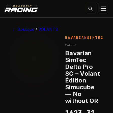
1
/
6
← Boutique
/
VOLANTS
BAVARIANSIMTEC
RUPTURE
Volant
Bavarian
SimTec
Delta Pro
SC – Volant
Édition
Simucube
— No
without QR
1623,31