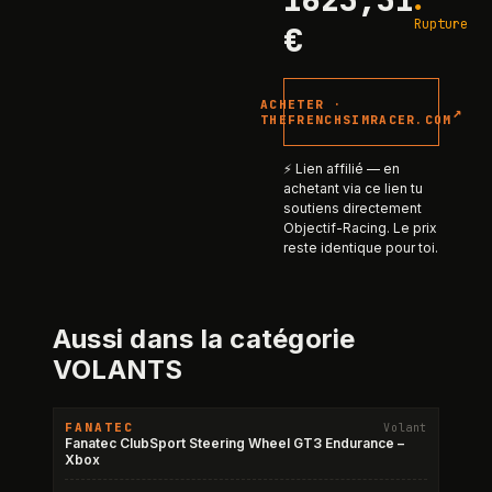
●
Rupture
€
ACHETER ·
↗
THEFRENCHSIMRACER.COM
⚡ Lien affilié — en
achetant via ce lien tu
soutiens directement
Objectif-Racing. Le prix
reste identique pour toi.
Aussi dans la catégorie
VOLANTS
FANATEC
Volant
RUPTURE
Fanatec ClubSport Steering Wheel GT3 Endurance –
Xbox