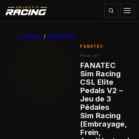
1
/
7
← Boutique
/
PÉDALIERS
FANATEC
Pédalier
FANATEC
Sim Racing
CSL Elite
Pedals V2 –
Jeu de 3
Pédales
Sim Racing
(Embrayage,
Frein,