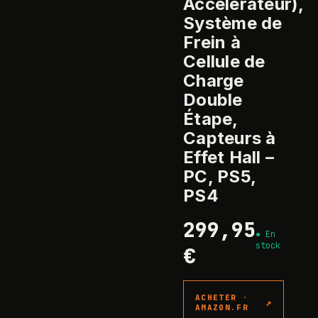
Accélérateur),
Système de
Frein à
Cellule de
Charge
Double
Étape,
Capteurs à
Effet Hall –
PC, PS5,
PS4
299,95
●
En
stock
€
ACHETER ·
↗
AMAZON.FR