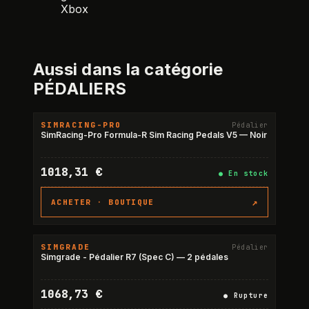
Xbox
Aussi dans la catégorie
PÉDALIERS
SIMRACING-PRO
Pédalier
SimRacing-Pro Formula-R Sim Racing Pedals V5 — Noir
1018,31 €
●
En stock
↗
ACHETER ·
BOUTIQUE
SIMGRADE
Pédalier
RUPTURE
Simgrade - Pédalier R7 (Spec C) — 2 pédales
1068,73 €
●
Rupture