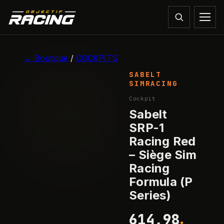
1
/
5
← Boutique
/
COCKPITS
SABELT
RUPTURE
SIMRACING
Cockpit
Sabelt
SRP-1
Racing Red
– Siège Sim
Racing
Formula (P
Series)
614,98
●