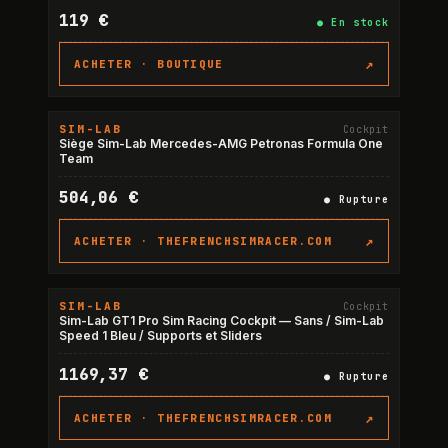
119 €
●
En stock
↗
ACHETER ·
BOUTIQUE
SIM-LAB
Cockpit
RUPTURE
Siège Sim-Lab Mercedes-AMG Petronas Formula One
Team
504,06 €
●
Rupture
↗
ACHETER ·
THEFRENCHSIMRACER.COM
SIM-LAB
Cockpit
RUPTURE
Sim-Lab GT1 Pro Sim Racing Cockpit — Sans / Sim-Lab
Speed 1 Bleu / Supports et Sliders
1169,37 €
●
Rupture
↗
ACHETER ·
THEFRENCHSIMRACER.COM