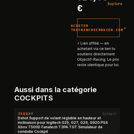
Rupture
€
ACHETER ·
↗
THEFRENCHSIMRACER.COM
⚡ Lien affilié — en
achetant via ce lien tu
soutiens directement
Objectif-Racing. Le prix
reste identique pour toi.
Aussi dans la catégorie
COCKPITS
JXQQAY
Cockpit
Dshot Support de volant réglable en hauteur et
inclinaison pour logitech G25, G27, G29, G920 PS4
Xbox T500D Fanatech T3PA TGT Simulateur de
conduite Cockpit